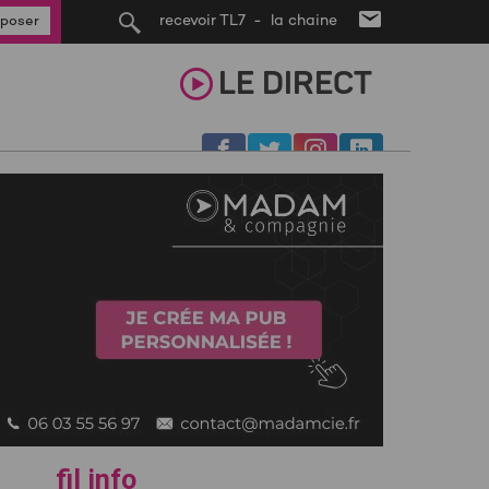
recevoir TL7 - la chaine
poser
LE
DIRECT
fil info