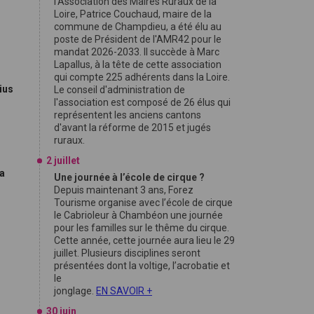
l'Association des Maires Ruraux de la
Loire, Patrice Couchaud, maire de la
commune de Champdieu, a été élu au
poste de Président de l'AMR42 pour le
mandat 2026-2033. Il succède à Marc
Lapallus, à la tête de cette association
qui compte 225 adhérents dans la Loire.
ius
Le conseil d'administration de
l'association est composé de 26 élus qui
représentent les anciens cantons
d'avant la réforme de 2015 et jugés
ruraux.
2 juillet
sa
Une journée à l’école de cirque ?
Depuis maintenant 3 ans, Forez
Tourisme organise avec l’école de cirque
le Cabrioleur à Chambéon une journée
pour les familles sur le thême du cirque.
Cette année, cette journée aura lieu le 29
juillet. Plusieurs disciplines seront
présentées dont la voltige, l’acrobatie et
le
jonglage.
EN SAVOIR +
30 juin