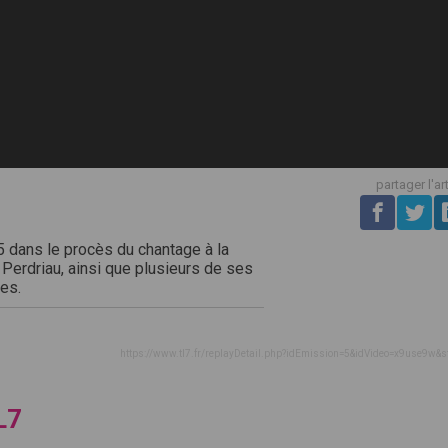
partager l'ar
 dans le procès du chantage à la
l Perdriau, ainsi que plusieurs de ses
es.
https://www.tl7.fr/replayDetail.php?idEmission=5&idVideo=x9use9w&s
L7