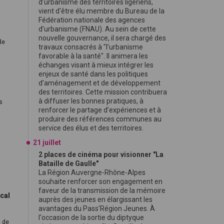
d’urbanisme des territoires ligériens,
vient d'être élu membre du Bureau de la
Fédération nationale des agences
d’urbanisme (FNAU). Au sein de cette
nouvelle gouvernance, il sera chargé des
de
travaux consacrés à "l’urbanisme
favorable à la santé". Il animera les
échanges visant à mieux intégrer les
enjeux de santé dans les politiques
d’aménagement et de développement
des territoires. Cette mission contribuera
à diffuser les bonnes pratiques, à
s
renforcer le partage d’expériences et à
produire des références communes au
service des élus et des territoires.
21 juillet
2 places de cinéma pour visionner "La
Bataille de Gaulle"
La Région Auvergne-Rhône-Alpes
souhaite renforcer son engagement en
faveur de la transmission de la mémoire
ocal
auprès des jeunes en élargissant les
avantages du Pass'Région Jeunes. À
l'occasion de la sortie du diptyque
l de