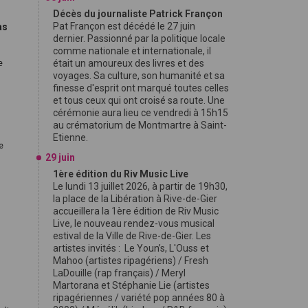
Décès du journaliste Patrick Françon
Pat Françon est décédé le 27 juin
as
dernier. Passionné par la politique locale
comme nationale et internationale, il
était un amoureux des livres et des
e
voyages. Sa culture, son humanité et sa
finesse d'esprit ont marqué toutes celles
et tous ceux qui ont croisé sa route. Une
cérémonie aura lieu ce vendredi à 15h15
au crématorium de Montmartre à Saint-
Etienne.
de
29 juin
1ère édition du Riv Music Live
Le lundi 13 juillet 2026, à partir de 19h30,
la place de la Libération à Rive-de-Gier
accueillera la 1ère édition de Riv Music
Live, le nouveau rendez-vous musical
estival de la Ville de Rive-de-Gier. Les
artistes invités : Le Youn’s, L'Ouss et
Mahoo (artistes ripagériens) / Fresh
LaDouille (rap français) / Meryl
Martorana et Stéphanie Lie (artistes
ripagériennes / variété pop années 80 à