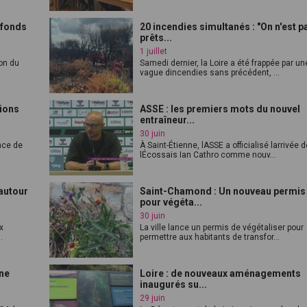
 fonds
20 incendies simultanés : "On n'est p
prêts...
1 juillet
on du
Samedi dernier, la Loire a été frappée par un
.
vague dincendies sans précédent, ...
tions
ASSE : les premiers mots du nouvel
entraîneur...
30 juin
nce de
À Saint-Étienne, lASSE a officialisé larrivée 
lÉcossais Ian Cathro comme nouv...
autour
Saint-Chamond : Un nouveau permis
pour végéta...
30 juin
x
La ville lance un permis de végétaliser pour
.
permettre aux habitants de transfor...
une
Loire : de nouveaux aménagements
inaugurés su...
29 juin