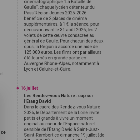
cinématographique "La Bataille de
Gaulle", chaque lycéen détenteur du
Pass'Région Jeunes 2025-2026
bénéficie de 2 places de cinéma
supplémentaires, à 1 € la séance, pour
découvrir avant le 31 août 2026, les 2
volets de cette œuvre consacrée au
.
général de Gaulle. Pour chacun des deux
opus, la Région a accordé une aide de
125 000 euros. Les films ont par ailleurs
été tournés en grande partie en
Auvergne Rhône-Alpes, notamment à
Lyon et Caluire-et-Cuire.
ont
16 juillet
Les Rendez-vous Nature : cap sur
l'Étang David
Dans le cadre des Rendez-vous Nature
2026, le Département de la Loire invite
petits et grands à vivre un moment
original au coeur de l'Espace naturel
sensible de l'Étang David à Saint-Just-
ice
Saint-Rambert ce dimanche 19 juillet (de