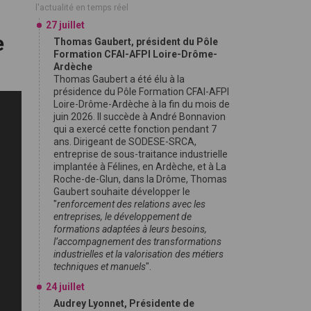
l'actualité en temps réel
27 juillet
e
Thomas Gaubert, président du Pôle
Formation CFAI-AFPI Loire-Drôme-
Ardèche
Thomas Gaubert a été élu à la
présidence du Pôle Formation CFAI-AFPI
Loire-Drôme-Ardèche à la fin du mois de
juin 2026. Il succède à André Bonnavion
qui a exercé cette fonction pendant 7
ans. Dirigeant de SODESE-SRCA,
entreprise de sous-traitance industrielle
implantée à Félines, en Ardèche, et à La
Roche-de-Glun, dans la Drôme, Thomas
Gaubert souhaite développer le
"
renforcement des relations avec les
entreprises, le développement de
formations adaptées à leurs besoins,
l’accompagnement des transformations
industrielles et la valorisation des métiers
techniques et manuels
".
24 juillet
Audrey Lyonnet, Présidente de