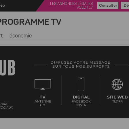
LES ANNONCES LÉGALES
déo
Consulter
Dé
AVEC TL7
PROGRAMME TV
rt
économie