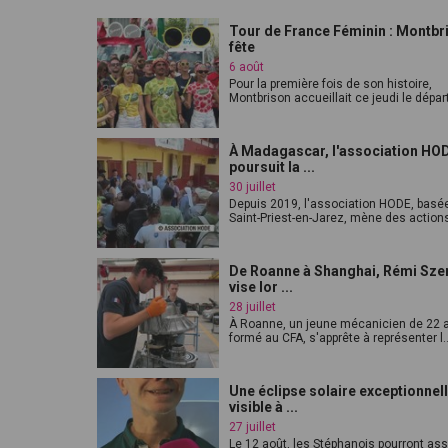
Tour de France Féminin : Montbr
fête
6 août
Pour la première fois de son histoire,
Montbrison accueillait ce jeudi le départ
À Madagascar, l'association HO
poursuit la ...
30 juillet
Depuis 2019, l'association HODE, basé
Saint-Priest-en-Jarez, mène des actions
De Roanne à Shanghai, Rémi Sze
vise lor ...
28 juillet
À Roanne, un jeune mécanicien de 22 
formé au CFA, s'apprête à représenter l..
Une éclipse solaire exceptionnel
visible à ...
27 juillet
Le 12 août, les Stéphanois pourront ass