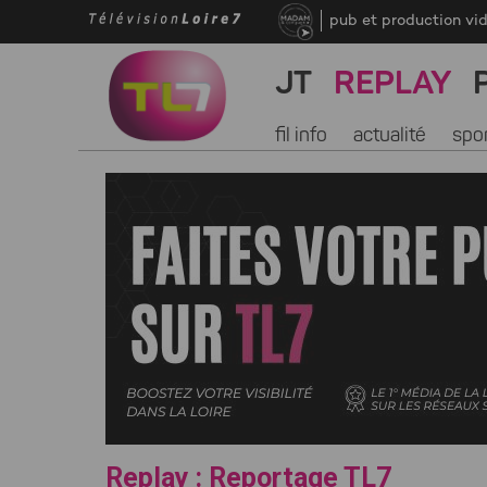
pub et production vi
JT
REPLAY
fil info
actualité
spo
Replay : Reportage TL7