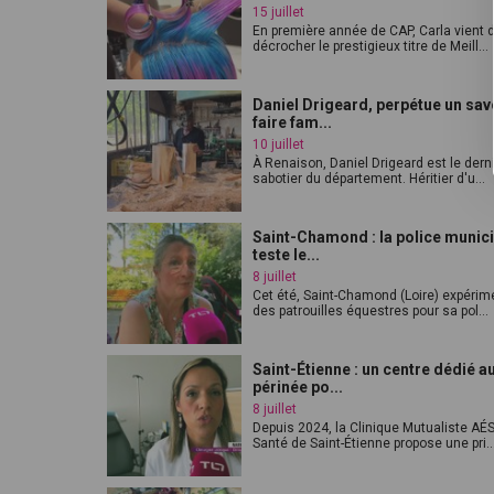
15 juillet
En première année de CAP, Carla vient 
décrocher le prestigieux titre de Meill...
Daniel Drigeard, perpétue un sav
faire fam...
10 juillet
À Renaison, Daniel Drigeard est le dern
sabotier du département. Héritier d'u...
Saint-Chamond : la police munic
teste le...
8 juillet
Cet été, Saint-Chamond (Loire) expérim
des patrouilles équestres pour sa pol...
Saint-Étienne : un centre dédié a
périnée po...
8 juillet
Depuis 2024, la Clinique Mutualiste AÉ
Santé de Saint-Étienne propose une pri..