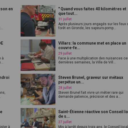
ison en
" Quand vous faites 40 kilomètres et
que tout...
31 juillet
Après plusieurs jours engagés sur les feux 
...
forêt en Gironde, les sapeurs-pomp...
DE
Villars: la commune met en place un
couvre-fe...
29 juillet
e à
Face à une multiplication des nuisances ce
...
dernières semaines, la Ville de Vill...
ndroi
Steven Brunel, graveur sur métaux
perpétue un...
28 juillet
ans,
Steven Brunel fait vivre un métier rare qui
.
demande patience, précision et des a...
le
Saint-Étienne réactive son Conseil l
de s...
27 juillet
ister à
Mis à larrêt depuis trois ans, le Conseil loca