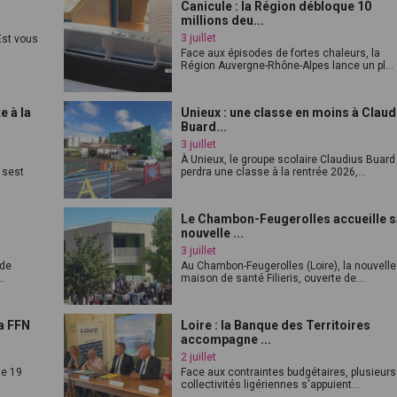
Canicule : la Région débloque 10
millions deu...
3 juillet
st vous
Face aux épisodes de fortes chaleurs, la
Région Auvergne-Rhône-Alpes lance un pl...
e à la
Unieux : une classe en moins à Claud
Buard...
3 juillet
À Unieux, le groupe scolaire Claudius Buard
 sest
perdra une classe à la rentrée 2026,...
Le Chambon-Feugerolles accueille 
nouvelle ...
3 juillet
 de
Au Chambon-Feugerolles (Loire), la nouvelle
.
maison de santé Filieris, ouverte de...
a FFN
Loire : la Banque des Territoires
accompagne ...
2 juillet
le 19
Face aux contraintes budgétaires, plusieurs
collectivités ligériennes s'appuient...