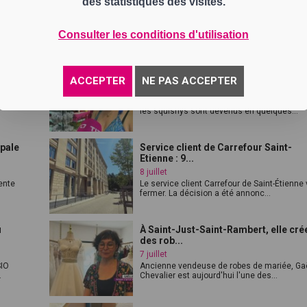
des statistiques des visites.
13 juillet
de
La transition écologique se poursuit sur le
réseau STAS. Après l'arrivée des tro...
Consulter les conditions d'utilisation
oir-
Squishys : la nouvelle folie des rése
soci...
ACCEPTER
NE PAS ACCEPTER
10 juillet
ier
Vendus comme de simples jouets sensorie
les squishys sont devenus en quelques...
ipale
Service client de Carrefour Saint-
Etienne : 9...
8 juillet
ente
Le service client Carrefour de Saint-Étienne
fermer. La décision a été annonc...
u
À Saint-Just-Saint-Rambert, elle cré
des rob...
7 juillet
SIO
Ancienne vendeuse de robes de mariée, Ga
.
Chevalier est aujourd'hui l'une des...