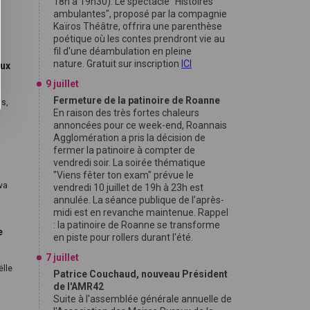
18h à 19h30). Le spectacle "Histoires
ambulantes", proposé par la compagnie
Kaïros Théâtre, offrira une parenthèse
poétique où les contes prendront vie au
fil d'une déambulation en pleine
nature. Gratuit sur inscription
ICI
aux
9 juillet
Fermeture de la patinoire de Roanne
ls,
En raison des très fortes chaleurs
annoncées pour ce week-end, Roannais
Agglomération a pris la décision de
fermer la patinoire à compter de
vendredi soir. La soirée thématique
"Viens fêter ton exam" prévue le
 va
vendredi 10 juillet de 19h à 23h est
annulée. La séance publique de l’après-
midi est en revanche maintenue. Rappel
: la patinoire de Roanne se transforme
e
en piste pour rollers durant l'été.
7 juillet
ëlle
Patrice Couchaud, nouveau Président
de l'AMR42
Suite à l'assemblée générale annuelle de