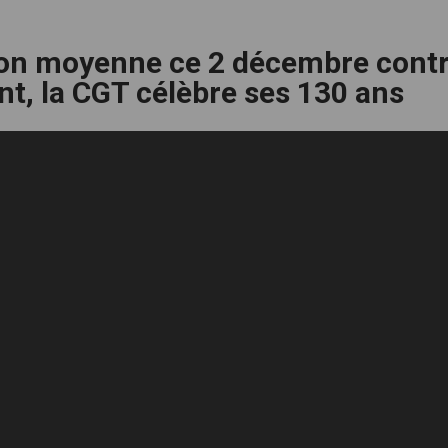
tion moyenne ce 2 décembre cont
t, la CGT célèbre ses 130 ans