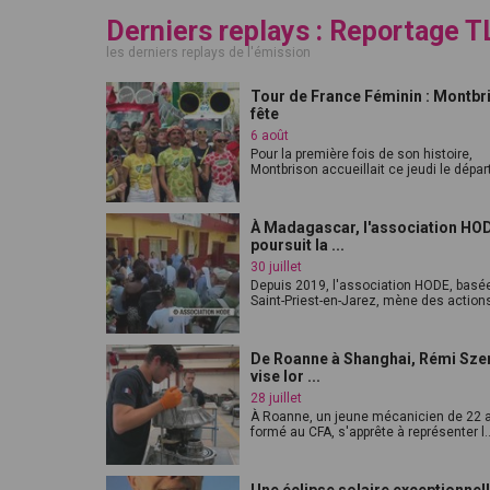
Derniers replays : Reportage T
les derniers replays de l'émission
Tour de France Féminin : Montbr
fête
6 août
Pour la première fois de son histoire,
Montbrison accueillait ce jeudi le départ
À Madagascar, l'association HO
poursuit la ...
30 juillet
Depuis 2019, l'association HODE, basé
Saint-Priest-en-Jarez, mène des actions
De Roanne à Shanghai, Rémi Sze
vise lor ...
28 juillet
À Roanne, un jeune mécanicien de 22 
formé au CFA, s'apprête à représenter l..