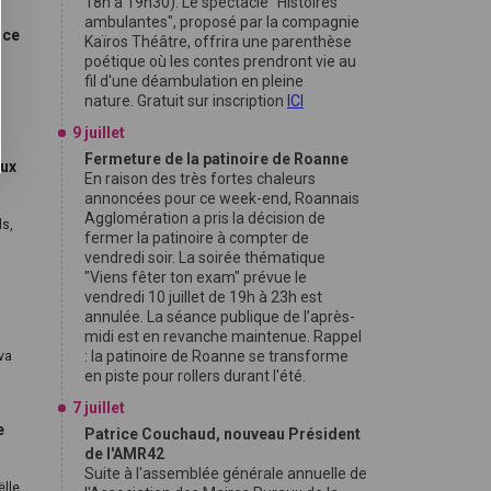
18h à 19h30). Le spectacle "Histoires
ambulantes", proposé par la compagnie
ice
Kaïros Théâtre, offrira une parenthèse
poétique où les contes prendront vie au
fil d'une déambulation en pleine
nature. Gratuit sur inscription
ICI
9 juillet
Fermeture de la patinoire de Roanne
aux
En raison des très fortes chaleurs
annoncées pour ce week-end, Roannais
Agglomération a pris la décision de
ls,
fermer la patinoire à compter de
vendredi soir. La soirée thématique
"Viens fêter ton exam" prévue le
vendredi 10 juillet de 19h à 23h est
annulée. La séance publique de l’après-
midi est en revanche maintenue. Rappel
: la patinoire de Roanne se transforme
 va
en piste pour rollers durant l'été.
7 juillet
e
Patrice Couchaud, nouveau Président
de l'AMR42
Suite à l'assemblée générale annuelle de
ëlle