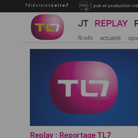
pub et production vi
JT
REPLAY
fil info
actualité
spo
Replay : Reportage TL7