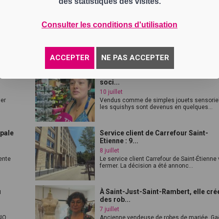
des statistiques des visites.
 en
Saint-Étienne Métropole met en serv
ses pr...
Consulter les conditions d'utilisation
13 juillet
de
La transition écologique se poursuit sur le
réseau STAS. Après l'arrivée des tro...
ACCEPTER
NE PAS ACCEPTER
oir-
Squishys : la nouvelle folie des rése
soci...
10 juillet
ier
Vendus comme de simples jouets sensorie
les squishys sont devenus en quelques...
ipale
Service client de Carrefour Saint-
Etienne : 9...
8 juillet
ente
Le service client Carrefour de Saint-Étienne
fermer. La décision a été annonc...
u
À Saint-Just-Saint-Rambert, elle cré
des rob...
7 juillet
SIO
Ancienne vendeuse de robes de mariée, Ga