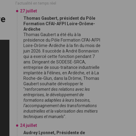
l'actualité en temps réel
27 juillet
re
Thomas Gaubert, président du Pôle
Formation CFAI-AFPI Loire-Drôme-
Ardèche
Thomas Gaubert a été élu à la
présidence du Pôle Formation CFAI-AFPI
Loire-Drôme-Ardèche à la fin du mois de
juin 2026. Il succède à André Bonnavion
qui a exercé cette fonction pendant 7
ans. Dirigeant de SODESE-SRCA,
entreprise de sous-traitance industrielle
implantée à Félines, en Ardèche, et à La
Roche-de-Glun, dans la Drôme, Thomas
Gaubert souhaite développer le
"
renforcement des relations avec les
entreprises, le développement de
formations adaptées à leurs besoins,
l’accompagnement des transformations
industrielles et la valorisation des métiers
techniques et manuels
".
24 juillet
Audrey Lyonnet, Présidente de