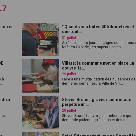
L7
ison en
" Quand vous faites 40 kilomètres et
que tout...
31 juillet
Après plusieurs jours engagés sur les feux 
...
forêt en Gironde, les sapeurs-pomp...
DE
Villars: la commune met en place un
couvre-fe...
29 juillet
e à
Face à une multiplication des nuisances ce
...
dernières semaines, la Ville de Vill...
ndroi
Steven Brunel, graveur sur métaux
perpétue un...
28 juillet
ans,
Steven Brunel fait vivre un métier rare qui
.
demande patience, précision et des a...