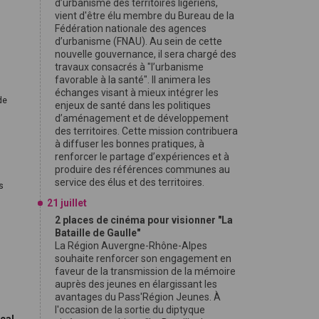
d’urbanisme des territoires ligériens,
vient d'être élu membre du Bureau de la
Fédération nationale des agences
d’urbanisme (FNAU). Au sein de cette
nouvelle gouvernance, il sera chargé des
travaux consacrés à "l’urbanisme
favorable à la santé". Il animera les
échanges visant à mieux intégrer les
de
enjeux de santé dans les politiques
d’aménagement et de développement
des territoires. Cette mission contribuera
à diffuser les bonnes pratiques, à
renforcer le partage d’expériences et à
produire des références communes au
service des élus et des territoires.
s
21 juillet
2 places de cinéma pour visionner "La
Bataille de Gaulle"
La Région Auvergne-Rhône-Alpes
souhaite renforcer son engagement en
faveur de la transmission de la mémoire
auprès des jeunes en élargissant les
avantages du Pass'Région Jeunes. À
l'occasion de la sortie du diptyque