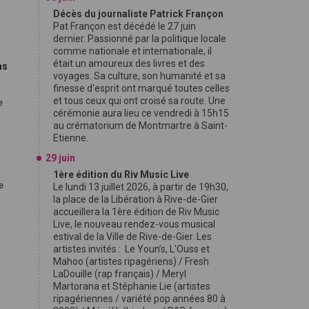
Décès du journaliste Patrick Françon
Pat Françon est décédé le 27 juin
dernier. Passionné par la politique locale
comme nationale et internationale, il
était un amoureux des livres et des
as
voyages. Sa culture, son humanité et sa
finesse d'esprit ont marqué toutes celles
et tous ceux qui ont croisé sa route. Une
e
cérémonie aura lieu ce vendredi à 15h15
au crématorium de Montmartre à Saint-
Etienne.
29 juin
1ère édition du Riv Music Live
de
Le lundi 13 juillet 2026, à partir de 19h30,
la place de la Libération à Rive-de-Gier
accueillera la 1ère édition de Riv Music
Live, le nouveau rendez-vous musical
estival de la Ville de Rive-de-Gier. Les
artistes invités : Le Youn’s, L'Ouss et
Mahoo (artistes ripagériens) / Fresh
LaDouille (rap français) / Meryl
Martorana et Stéphanie Lie (artistes
ripagériennes / variété pop années 80 à