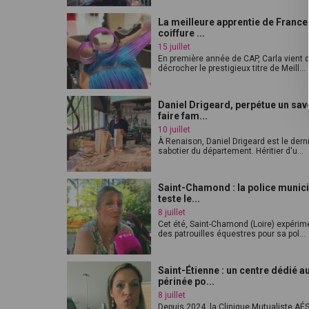
La meilleure apprentie de France
coiffure ...
15 juillet
En première année de CAP, Carla vient 
décrocher le prestigieux titre de Meill...
Daniel Drigeard, perpétue un sav
faire fam...
10 juillet
À Renaison, Daniel Drigeard est le dern
sabotier du département. Héritier d'u...
Saint-Chamond : la police munic
teste le...
8 juillet
Cet été, Saint-Chamond (Loire) expérim
des patrouilles équestres pour sa pol...
Saint-Étienne : un centre dédié a
périnée po...
8 juillet
Depuis 2024, la Clinique Mutualiste AÉ