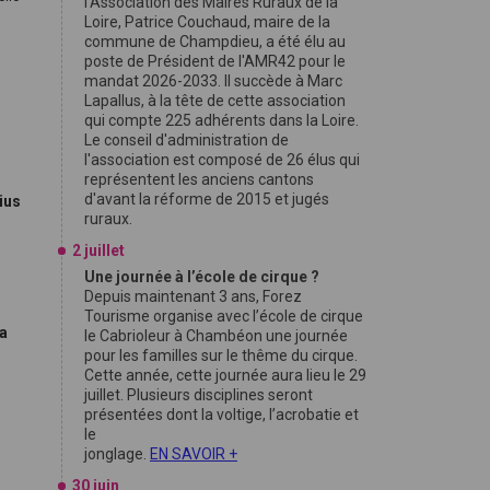
l'Association des Maires Ruraux de la
Loire, Patrice Couchaud, maire de la
commune de Champdieu, a été élu au
poste de Président de l'AMR42 pour le
mandat 2026-2033. Il succède à Marc
Lapallus, à la tête de cette association
qui compte 225 adhérents dans la Loire.
Le conseil d'administration de
l'association est composé de 26 élus qui
représentent les anciens cantons
d'avant la réforme de 2015 et jugés
ius
ruraux.
2 juillet
Une journée à l’école de cirque ?
Depuis maintenant 3 ans, Forez
Tourisme organise avec l’école de cirque
sa
le Cabrioleur à Chambéon une journée
pour les familles sur le thême du cirque.
Cette année, cette journée aura lieu le 29
juillet. Plusieurs disciplines seront
présentées dont la voltige, l’acrobatie et
le
jonglage.
EN SAVOIR +
30 juin