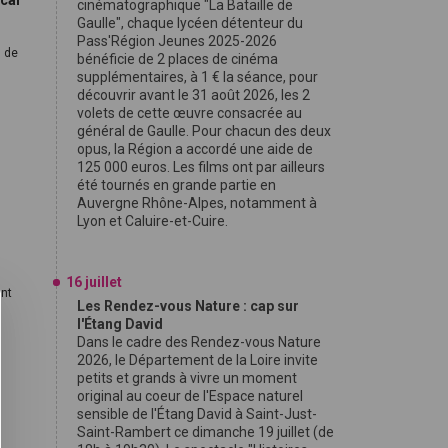
ocal
cinématographique "La Bataille de
Gaulle", chaque lycéen détenteur du
Pass'Région Jeunes 2025-2026
l de
bénéficie de 2 places de cinéma
supplémentaires, à 1 € la séance, pour
découvrir avant le 31 août 2026, les 2
volets de cette œuvre consacrée au
général de Gaulle. Pour chacun des deux
opus, la Région a accordé une aide de
125 000 euros. Les films ont par ailleurs
été tournés en grande partie en
.
Auvergne Rhône-Alpes, notamment à
Lyon et Caluire-et-Cuire.
16 juillet
ont
Les Rendez-vous Nature : cap sur
l'Étang David
Dans le cadre des Rendez-vous Nature
2026, le Département de la Loire invite
petits et grands à vivre un moment
original au coeur de l'Espace naturel
sensible de l'Étang David à Saint-Just-
Saint-Rambert ce dimanche 19 juillet (de