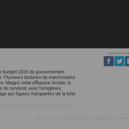
partager l'ar
t de budget 2026 du gouvernement
. Plusieurs dizaines de manifestants
e. Malgré cette affluence limitée, la
s du syndicat, avec fumigènes,
ge aux figures marquantes de la lutte
https://www.tl7.fr/replayDetail.php?idEmission=5&idVideo=x9uvee6&s