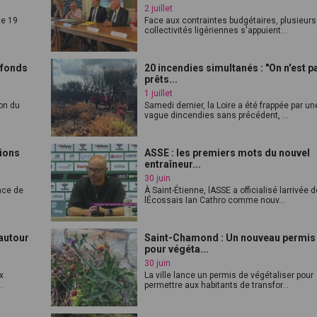
2 juillet
le 19
Face aux contraintes budgétaires, plusieurs
collectivités ligériennes s'appuient...
 fonds
20 incendies simultanés : "On n'est p
prêts...
1 juillet
on du
Samedi dernier, la Loire a été frappée par un
.
vague dincendies sans précédent, ...
tions
ASSE : les premiers mots du nouvel
entraîneur...
30 juin
nce de
À Saint-Étienne, lASSE a officialisé larrivée 
lÉcossais Ian Cathro comme nouv...
autour
Saint-Chamond : Un nouveau permis
pour végéta...
30 juin
x
La ville lance un permis de végétaliser pour
.
permettre aux habitants de transfor...