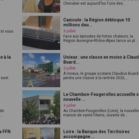
.
Chevalier est aujourd'hui l'une des...
Canicule : la Région débloque 10
millions deu...
3 juillet
st vous
Face aux épisodes de fortes chaleurs, la
Région Auvergne-Rhône-Alpes lance un pl...
e à la
Unieux : une classe en moins à Claud
Buard...
3 juillet
À Unieux, le groupe scolaire Claudius Buard
 sest
perdra une classe à la rentrée 2026,...
Le Chambon-Feugerolles accueille 
nouvelle ...
3 juillet
 de
Au Chambon-Feugerolles (Loire), la nouvelle
.
maison de santé Filieris, ouverte de...
a FFN
Loire : la Banque des Territoires
accompagne ...