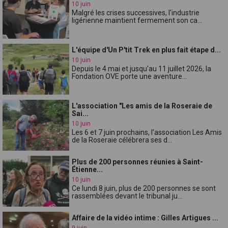
10 juin
Malgré les crises successives, l'industrie
ligérienne maintient fermement son ca...
L'équipe d'Un P'tit Trek en plus fait étape d...
10 juin
Depuis le 4 mai et jusqu'au 11 juillet 2026, la
Fondation OVE porte une aventure...
L'association "Les amis de la Roseraie de
Sai...
10 juin
Les 6 et 7 juin prochains, l'association Les Amis
de la Roseraie célébrera ses d...
Plus de 200 personnes réunies à Saint-
Étienne...
10 juin
Ce lundi 8 juin, plus de 200 personnes se sont
rassemblées devant le tribunal ju...
Affaire de la vidéo intime : Gilles Artigues ...
9 juin