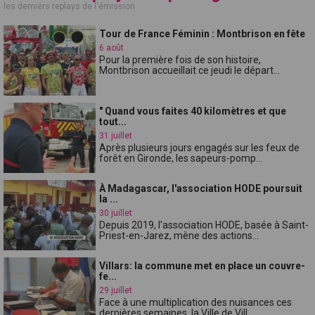
les derniers replays de l'émission
Tour de France Féminin : Montbrison en fête
6 août
Pour la première fois de son histoire,
Montbrison accueillait ce jeudi le départ...
" Quand vous faites 40 kilomètres et que
tout...
31 juillet
Après plusieurs jours engagés sur les feux de
forêt en Gironde, les sapeurs-pomp...
À Madagascar, l'association HODE poursuit
la ...
30 juillet
Depuis 2019, l'association HODE, basée à Saint-
Priest-en-Jarez, mène des actions...
Villars: la commune met en place un couvre-
fe...
29 juillet
Face à une multiplication des nuisances ces
dernières semaines, la Ville de Vill...