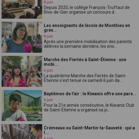
8 juin
Depuis 2020, le collège François-Truffaut de
Rive-de-Gier organise un concours d...
Les enseignants de lécole de Monthieu en
grèv...
8 juin
Après une première mobilisation des parents
délèves la semaine dernière, les ens...
Marche des Fiertés à Saint-Étienne : une
mobi...
6 juin
La quatrième Marche des Fiertés de Saint-
Étienne s'est tenue ce samedi 6 juin da...
Baptêmes de l'air : le Kiwanis offre une pare...
6 juin
Pour la 21e année consécutive, le Kiwanis Club
de Saint-Étienne a organisé sa jo...
Crémeaux ou Saint-Martin-la-Sauveté : qui a
l...
6 juin