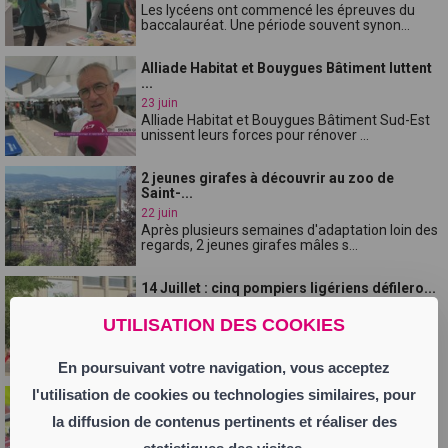
Les lycéens ont commencé les épreuves du
baccalauréat. Une période souvent synon...
Alliade Habitat et Bouygues Bâtiment luttent
...
23 juin
Alliade Habitat et Bouygues Bâtiment Sud-Est
unissent leurs forces pour rénover ...
2 jeunes girafes à découvrir au zoo de
Saint-...
22 juin
Après plusieurs semaines d'adaptation loin des
regards, 2 jeunes girafes mâles s...
14 Juillet : cinq pompiers ligériens défilero...
20 juin
UTILISATION DES COOKIES
Le 14 juillet prochain, 83 sapeurs-pompiers de
la région Auvergne-Rhône-Alpes pa...
En poursuivant votre navigation, vous acceptez
l'utilisation de cookies ou technologies similaires, pour
Saint-Just-Saint-Rambert : première Fête de
l...
la diffusion de contenus pertinents et réaliser des
20 juin