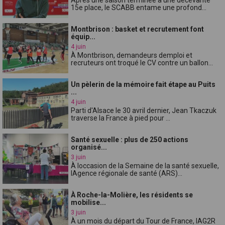
15e place, le SCABB entame une profond...
Montbrison : basket et recrutement font
équip...
4 juin
À Montbrison, demandeurs demploi et
recruteurs ont troqué le CV contre un ballon...
Un pèlerin de la mémoire fait étape au Puits
...
4 juin
Parti d'Alsace le 30 avril dernier, Jean Tkaczuk
traverse la France à pied pour ...
Santé sexuelle : plus de 250 actions
organisé...
3 juin
À loccasion de la Semaine de la santé sexuelle,
lAgence régionale de santé (ARS)...
À Roche-la-Molière, les résidents se
mobilise...
3 juin
À un mois du départ du Tour de France, lAG2R