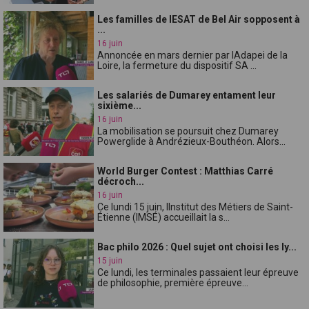
Les familles de lESAT de Bel Air sopposent à
...
16 juin
Annoncée en mars dernier par lAdapei de la
Loire, la fermeture du dispositif SA ...
Les salariés de Dumarey entament leur
sixième...
16 juin
La mobilisation se poursuit chez Dumarey
Powerglide à Andrézieux-Bouthéon. Alors...
World Burger Contest : Matthias Carré
décroch...
16 juin
Ce lundi 15 juin, lInstitut des Métiers de Saint-
Étienne (IMSÉ) accueillait la s...
Bac philo 2026 : Quel sujet ont choisi les ly...
15 juin
Ce lundi, les terminales passaient leur épreuve
de philosophie, première épreuve...