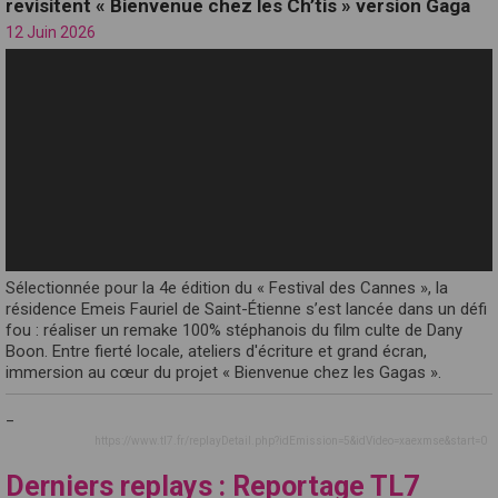
revisitent « Bienvenue chez les Ch’tis » version Gaga
12 Juin 2026
Sélectionnée pour la 4e édition du « Festival des Cannes », la
résidence Emeis Fauriel de Saint-Étienne s’est lancée dans un défi
fou : réaliser un remake 100% stéphanois du film culte de Dany
Boon. Entre fierté locale, ateliers d'écriture et grand écran,
immersion au cœur du projet « Bienvenue chez les Gagas ».
_
https://www.tl7.fr/replayDetail.php?idEmission=5&idVideo=xaexmse&start=0
Derniers replays : Reportage TL7