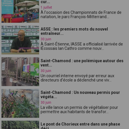
cur...
1 juillet
À l'occasion des Championnats de France de
natation, le parc François-Mitterrand...
ASSE : les premiers mots du nouvel
entraîneur...
30 juin
À Saint-Étienne, lASSE a officialisé larrivée de
lÉcossais Ian Cathro comme nouv...
Saint-Chamond : une polémique autour des
vent...
30 juin
Un courriel interne envoyé par erreur aux
directeurs d'école a déclenché une viv...
Saint-Chamond : Un nouveau permis pour
végéta...
30 juin
La ville lance un permis de végétaliser pour
permettre aux habitants de transfor...
Le pont de Chorieux entre dans une phase
déci...