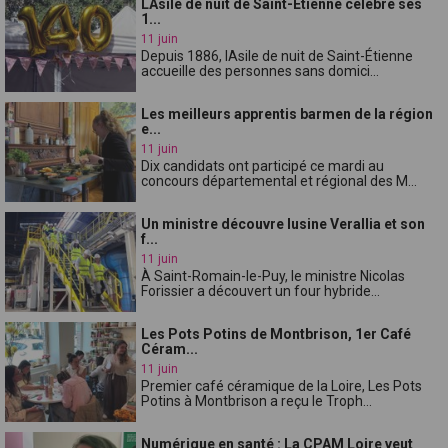
LAsile de nuit de Saint-Étienne célèbre ses
1...
11 juin
Depuis 1886, lAsile de nuit de Saint-Étienne
accueille des personnes sans domici...
Les meilleurs apprentis barmen de la région
e...
11 juin
Dix candidats ont participé ce mardi au
concours départemental et régional des M...
Un ministre découvre lusine Verallia et son
f...
11 juin
À Saint-Romain-le-Puy, le ministre Nicolas
Forissier a découvert un four hybride...
Les Pots Potins de Montbrison, 1er Café
Céram...
11 juin
Premier café céramique de la Loire, Les Pots
Potins à Montbrison a reçu le Troph...
Numérique en santé : La CPAM Loire veut