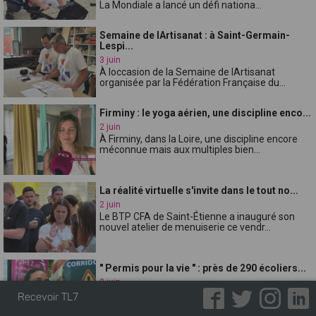
La Mondiale a lancé un défi nationa...
Semaine de lArtisanat : à Saint-Germain-
Lespi...
3 juin
À loccasion de la Semaine de lArtisanat
organisée par la Fédération Française du...
Firminy : le yoga aérien, une discipline enco...
2 juin
À Firminy, dans la Loire, une discipline encore
méconnue mais aux multiples bien...
La réalité virtuelle s'invite dans le tout no...
2 juin
Le BTP CFA de Saint-Étienne a inauguré son
nouvel atelier de menuiserie ce vendr...
" Permis pour la vie " : près de 290 écoliers...
2 juin
Depuis plus de dix ans, la communauté de
Recevoir TL7
communes de Forez-Est organise l'opérat...