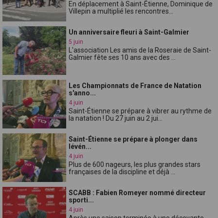
En déplacement à Saint-Étienne, Dominique de
Villepin a multiplié les rencontres...
Un anniversaire fleuri à Saint-Galmier
5 juin
L'association Les amis de la Roseraie de Saint-
Galmier fête ses 10 ans avec des ...
Les Championnats de France de Natation
s'anno...
4 juin
Saint-Étienne se prépare à vibrer au rythme de
la natation ! Du 27 juin au 2 jui...
Saint-Étienne se prépare à plonger dans
lévén...
4 juin
Plus de 600 nageurs, les plus grandes stars
françaises de la discipline et déjà ...
SCABB : Fabien Romeyer nommé directeur
sporti...
4 juin
Après une saison terminée à une décevante