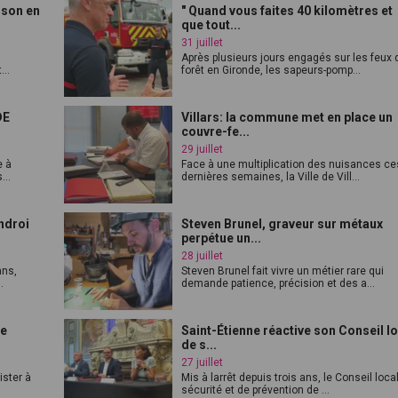
ison en
" Quand vous faites 40 kilomètres et
que tout...
31 juillet
Après plusieurs jours engagés sur les feux 
...
forêt en Gironde, les sapeurs-pomp...
DE
Villars: la commune met en place un
couvre-fe...
29 juillet
e à
Face à une multiplication des nuisances ce
...
dernières semaines, la Ville de Vill...
ndroi
Steven Brunel, graveur sur métaux
perpétue un...
28 juillet
ans,
Steven Brunel fait vivre un métier rare qui
.
demande patience, précision et des a...
le
Saint-Étienne réactive son Conseil l
de s...
27 juillet
ister à
Mis à larrêt depuis trois ans, le Conseil loca
sécurité et de prévention de ...