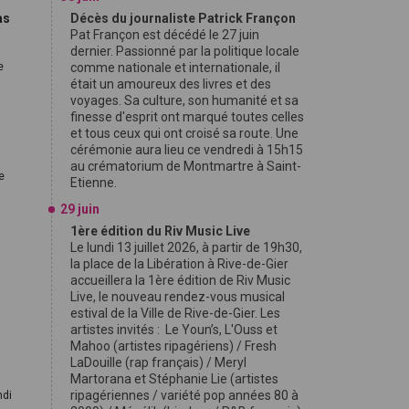
as
Décès du journaliste Patrick Françon
Pat Françon est décédé le 27 juin
dernier. Passionné par la politique locale
e
comme nationale et internationale, il
était un amoureux des livres et des
voyages. Sa culture, son humanité et sa
finesse d'esprit ont marqué toutes celles
et tous ceux qui ont croisé sa route. Une
cérémonie aura lieu ce vendredi à 15h15
au crématorium de Montmartre à Saint-
de
Etienne.
29 juin
1ère édition du Riv Music Live
Le lundi 13 juillet 2026, à partir de 19h30,
la place de la Libération à Rive-de-Gier
accueillera la 1ère édition de Riv Music
Live, le nouveau rendez-vous musical
estival de la Ville de Rive-de-Gier. Les
artistes invités : Le Youn’s, L'Ouss et
Mahoo (artistes ripagériens) / Fresh
LaDouille (rap français) / Meryl
Martorana et Stéphanie Lie (artistes
ripagériennes / variété pop années 80 à
ndi