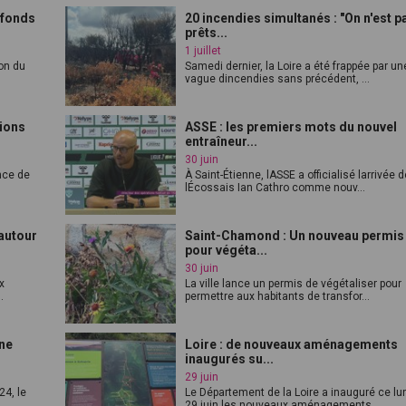
 fonds
20 incendies simultanés : "On n'est p
prêts...
1 juillet
on du
Samedi dernier, la Loire a été frappée par un
.
vague dincendies sans précédent, ...
tions
ASSE : les premiers mots du nouvel
entraîneur...
30 juin
nce de
À Saint-Étienne, lASSE a officialisé larrivée 
lÉcossais Ian Cathro comme nouv...
autour
Saint-Chamond : Un nouveau permis
pour végéta...
30 juin
x
La ville lance un permis de végétaliser pour
.
permettre aux habitants de transfor...
une
Loire : de nouveaux aménagements
inaugurés su...
29 juin
24, le
Le Département de la Loire a inauguré ce lu
29 juin les nouveaux aménagements...