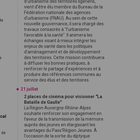
d’urbanisme des territoires ligériens,
vient d'être élu membre du Bureau de la
Fédération nationale des agences
d’urbanisme (FNAU). Au sein de cette
de
nouvelle gouvernance, il sera chargé des
travaux consacrés à "l’urbanisme
favorable à la santé". Il animera les
échanges visant à mieux intégrer les
enjeux de santé dans les politiques
d’aménagement et de développement
des territoires. Cette mission contribuera
s
à diffuser les bonnes pratiques, à
renforcer le partage d’expériences et à
produire des références communes au
service des élus et des territoires.
21 juillet
2 places de cinéma pour visionner "La
Bataille de Gaulle"
La Région Auvergne-Rhône-Alpes
souhaite renforcer son engagement en
ocal
faveur de la transmission de la mémoire
auprès des jeunes en élargissant les
avantages du Pass'Région Jeunes. À
l de
l'occasion de la sortie du diptyque