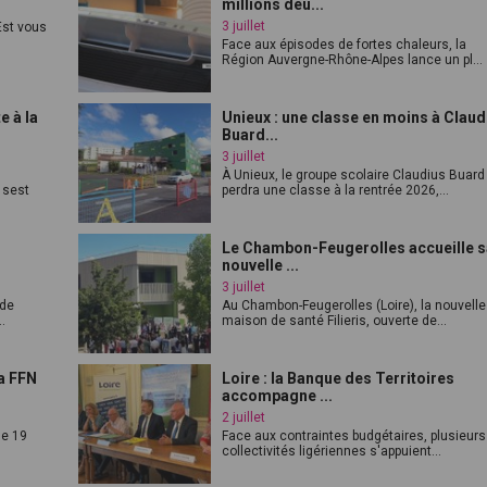
millions deu...
3 juillet
st vous
Face aux épisodes de fortes chaleurs, la
Région Auvergne-Rhône-Alpes lance un pl...
e à la
Unieux : une classe en moins à Claud
Buard...
3 juillet
À Unieux, le groupe scolaire Claudius Buard
 sest
perdra une classe à la rentrée 2026,...
Le Chambon-Feugerolles accueille 
nouvelle ...
3 juillet
 de
Au Chambon-Feugerolles (Loire), la nouvelle
.
maison de santé Filieris, ouverte de...
a FFN
Loire : la Banque des Territoires
accompagne ...
2 juillet
le 19
Face aux contraintes budgétaires, plusieurs
collectivités ligériennes s'appuient...