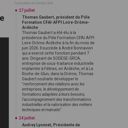
l'actualité en temps réel
27 juillet
le
Thomas Gaubert, président du Pôle
Formation CFAI-AFPI Loire-Drôme-
Ardèche
Thomas Gaubert a été élu à la
présidence du Pôle Formation CFAI-AFPI
Loire-Drôme-Ardèche à la fin du mois de
juin 2026. Il succède à André Bonnavion
qui a exercé cette fonction pendant 7
ans. Dirigeant de SODESE-SRCA,
entreprise de sous-traitance industrielle
implantée à Félines, en Ardèche, et à La
Roche-de-Glun, dans la Drôme, Thomas
Gaubert souhaite développer le
"
renforcement des relations avec les
entreprises, le développement de
formations adaptées à leurs besoins,
l’accompagnement des transformations
industrielles et la valorisation des métiers
techniques et manuels
".
24 juillet
Audrey Lyonnet, Présidente de