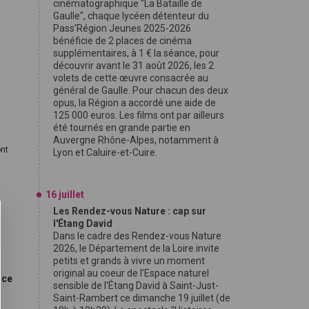
cinématographique "La Bataille de
Gaulle", chaque lycéen détenteur du
Pass'Région Jeunes 2025-2026
bénéficie de 2 places de cinéma
supplémentaires, à 1 € la séance, pour
découvrir avant le 31 août 2026, les 2
.
volets de cette œuvre consacrée au
général de Gaulle. Pour chacun des deux
opus, la Région a accordé une aide de
125 000 euros. Les films ont par ailleurs
été tournés en grande partie en
Auvergne Rhône-Alpes, notamment à
ont
Lyon et Caluire-et-Cuire.
16 juillet
Les Rendez-vous Nature : cap sur
l'Étang David
Dans le cadre des Rendez-vous Nature
2026, le Département de la Loire invite
petits et grands à vivre un moment
original au coeur de l'Espace naturel
ice
sensible de l'Étang David à Saint-Just-
Saint-Rambert ce dimanche 19 juillet (de