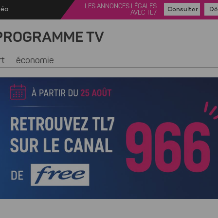
LES ANNONCES LÉGALES
déo
Consulter
Dé
AVEC TL7
PROGRAMME TV
rt
économie