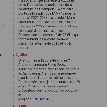
l'Association des Maires Ruraux de la
Loire, Patrice Couchaud, maire de la
commune de Champdieu, a été élu au
poste de Président de l'AMR42 pour le
mandat 2026-2033. Il succède à Marc
Lapallus, à la tête de cette association
ius
qui compte 225 adhérents dans la Loire.
Le conseil d'administration de
l'association est composé de 26 élus qui
représentent les anciens cantons
d'avant la réforme de 2015 et jugés
ruraux.
sa
2 juillet
Une journée à l’école de cirque ?
Depuis maintenant 3 ans, Forez
Tourisme organise avec l’école de cirque
le Cabrioleur à Chambéon une journée
pour les familles sur le thême du cirque.
Cette année, cette journée aura lieu le 29
juillet. Plusieurs disciplines seront
présentées dont la voltige, l’acrobatie et
le
jonglage.
EN SAVOIR +
30 juin