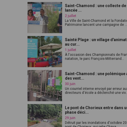
Saint-Chamond : une collecte de
lancée ...
2 juillet
La Ville de Saint-Chamond et la Fondati
Patrimoine lancent une campagne de ..
Sainté Plage : un village d'anima
au cur...
1 juillet
À l'occasion des Championnats de Fra
natation, le parc François-Mitterrand...
Saint-Chamond : une polémique 
des vent...
30 juin
Un courriel interne envoyé par erreur au
directeurs d'école a déclenché une viv..
Le pont de Chorieux entre dans 
phase déci...
29 juin
Détruit par les inondations d'octobre 20
pont de Chorieux, qui relie Chava...