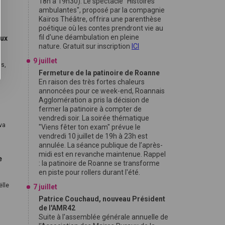
18h à 19h30). Le spectacle "Histoires
ambulantes", proposé par la compagnie
Kaïros Théâtre, offrira une parenthèse
poétique où les contes prendront vie au
fil d'une déambulation en pleine
aux
nature. Gratuit sur inscription
ICI
9 juillet
ls,
Fermeture de la patinoire de Roanne
En raison des très fortes chaleurs
annoncées pour ce week-end, Roannais
Agglomération a pris la décision de
fermer la patinoire à compter de
vendredi soir. La soirée thématique
 va
"Viens fêter ton exam" prévue le
vendredi 10 juillet de 19h à 23h est
annulée. La séance publique de l’après-
midi est en revanche maintenue. Rappel
e
: la patinoire de Roanne se transforme
en piste pour rollers durant l'été.
ëlle
7 juillet
Patrice Couchaud, nouveau Président
de l'AMR42
Suite à l'assemblée générale annuelle de