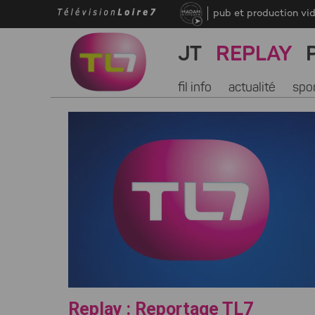
pub et production vi
JT
REPLAY
fil info
actualité
spo
Replay : Reportage TL7