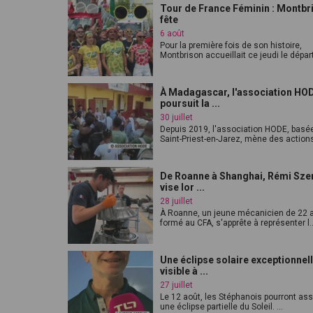
Tour de France Féminin : Montbr
fête
6 août
Pour la première fois de son histoire,
Montbrison accueillait ce jeudi le départ
À Madagascar, l'association HO
poursuit la ...
30 juillet
Depuis 2019, l'association HODE, basé
Saint-Priest-en-Jarez, mène des actions
De Roanne à Shanghai, Rémi Sze
vise lor ...
28 juillet
À Roanne, un jeune mécanicien de 22 
formé au CFA, s'apprête à représenter l..
Une éclipse solaire exceptionnel
visible à ...
27 juillet
Le 12 août, les Stéphanois pourront ass
une éclipse partielle du Soleil. ...