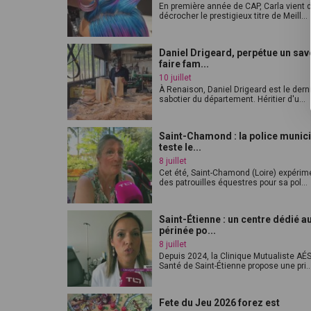
En première année de CAP, Carla vient 
décrocher le prestigieux titre de Meill...
Daniel Drigeard, perpétue un sav
faire fam...
10 juillet
À Renaison, Daniel Drigeard est le dern
sabotier du département. Héritier d'u...
Saint-Chamond : la police munic
teste le...
8 juillet
Cet été, Saint-Chamond (Loire) expérim
des patrouilles équestres pour sa pol...
Saint-Étienne : un centre dédié a
périnée po...
8 juillet
Depuis 2024, la Clinique Mutualiste AÉ
Santé de Saint-Étienne propose une pri..
Fete du Jeu 2026 forez est