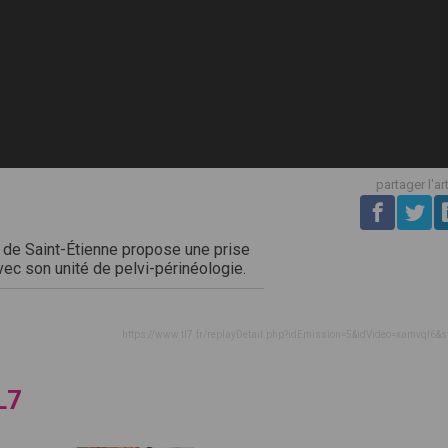
partager l'ar
 de Saint-Étienne propose une prise
ec son unité de pelvi-périnéologie.
https://www.tl7.fr/replayDetail.php?idEmission=5&idVideo=xamvql6&s
L7