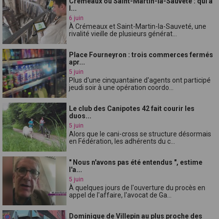
Crémeaux ou Saint-Martin-la-Sauveté : qui a
l...
6 juin
À Crémeaux et Saint-Martin-la-Sauveté, une
rivalité vieille de plusieurs générat...
Place Fourneyron : trois commerces fermés
apr...
5 juin
Plus d'une cinquantaine d'agents ont participé
jeudi soir à une opération coordo...
Le club des Canipotes 42 fait courir les
duos...
5 juin
Alors que le cani-cross se structure désormais
en Fédération, les adhérents du c...
" Nous n'avons pas été entendus ", estime
l'a...
5 juin
À quelques jours de l'ouverture du procès en
appel de l'affaire, l'avocat de Ga...
Dominique de Villepin au plus proche des