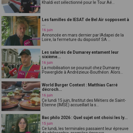
Khaldi est sélectionné pour le Tour Aé...
Les familles de lESAT de Bel Air sopposent à
...
16 juin
Annoncée en mars dernier par lAdapei de la
Loire, la fermeture du dispositif SA ...
Les salariés de Dumarey entament leur
sixième...
16 juin
La mobilisation se poursuit chez Dumarey
Powerglide à Andrézieux-Bouthéon. Alors...
World Burger Contest : Matthias Carré
décroch...
16 juin
Ce lundi 15 juin, lInstitut des Métiers de Saint-
Étienne (IMSÉ) accueillait la s...
Bac philo 2026 : Quel sujet ont choisi les ly...
15 juin
Ce lundi, les terminales passaient leur épreuve
de philosophie, première épreuve...