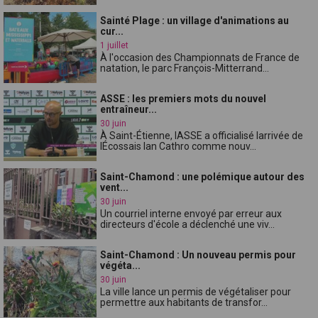
Sainté Plage : un village d'animations au
cur...
1 juillet
À l'occasion des Championnats de France de
natation, le parc François-Mitterrand...
ASSE : les premiers mots du nouvel
entraîneur...
30 juin
À Saint-Étienne, lASSE a officialisé larrivée de
lÉcossais Ian Cathro comme nouv...
Saint-Chamond : une polémique autour des
vent...
30 juin
Un courriel interne envoyé par erreur aux
directeurs d'école a déclenché une viv...
Saint-Chamond : Un nouveau permis pour
végéta...
30 juin
La ville lance un permis de végétaliser pour
permettre aux habitants de transfor...