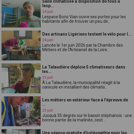
Salle climatisée à disposition de tous à
lesp...
24 juin
Lespace Boris Vian ouvre ses portes pour les
habitants afin de trouver un peu de...
Des artisans Ligériens testent le vélo pour l...
24 juin
Lancée le 1er juin 2026 par la Chambre des
Métiers et de l'Artisanat de la Loire...
La Talaudière déploie 5 climatiseurs dans
les...
23 juin
À La Talaudière, la municipalité réagit à la
canicule en installant des climatis...
Les métiers en extérieur face à l'épreuve de
...
23 juin
Jusquà 35 degrés sur le bassin stéphanois : une
bonne partie de la matinée, cest...
Une séance gratuite d'ostéopathie pour les