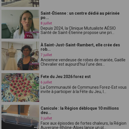
Saint-Étienne : un centre dédié au périnée
po...
8 juillet
Depuis 2024, la Clinique Mutualiste AÉSIO
Santé de Saint-Étienne propose une pri...
À Saint-Just-Saint-Rambert, elle crée des
rob...
7 juillet
Ancienne vendeuse de robes de mariée, Gaëlle
Chevalier est aujourd'hui l'une des...
Fete du Jeu 2026 forez est
6 juillet
La Communauté de Communes Forez-Est vous
invite à participer à la Fête du Jeu, l...
Canicule : la Région débloque 10 millions
deu...
3 juillet
Face aux épisodes de fortes chaleurs, la Région
Auvergne-Rhône-Alpes lance un pl...