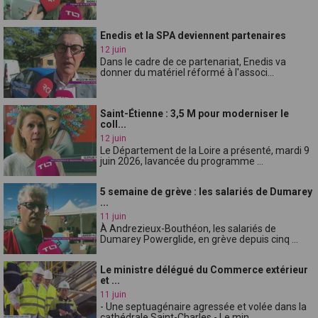
Enedis et la SPA deviennent partenaires
12 juin
Dans le cadre de ce partenariat, Enedis va
donner du matériel réformé à l'associ...
Saint-Étienne : 3,5 M pour moderniser le
coll...
12 juin
Le Département de la Loire a présenté, mardi 9
juin 2026, lavancée du programme ...
5 semaine de grève : les salariés de Dumarey
...
11 juin
À Andrezieux-Bouthéon, les salariés de
Dumarey Powerglide, en grève depuis cinq ...
Le ministre délégué du Commerce extérieur
et ...
11 juin
- Une septuagénaire agressée et volée dans la
cathédrale Saint-Charles - Le min...