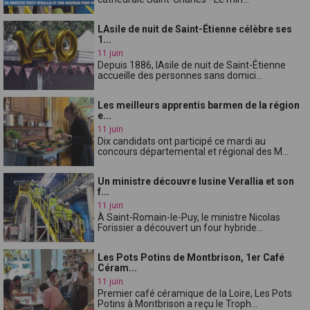
LAsile de nuit de Saint-Étienne célèbre ses
1...
11 juin
Depuis 1886, lAsile de nuit de Saint-Étienne
accueille des personnes sans domici...
Les meilleurs apprentis barmen de la région
e...
11 juin
Dix candidats ont participé ce mardi au
concours départemental et régional des M...
Un ministre découvre lusine Verallia et son
f...
11 juin
À Saint-Romain-le-Puy, le ministre Nicolas
Forissier a découvert un four hybride...
Les Pots Potins de Montbrison, 1er Café
Céram...
11 juin
Premier café céramique de la Loire, Les Pots
Potins à Montbrison a reçu le Troph...