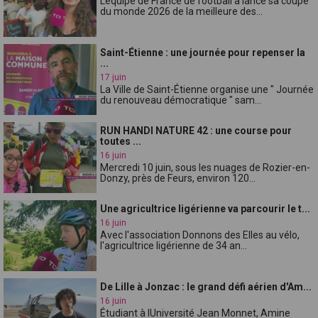
Léquipe de France de football a lancé sa coupe
du monde 2026 de la meilleure des...
Saint-Étienne : une journée pour repenser la
...
17 juin
La Ville de Saint-Étienne organise une " Journée
du renouveau démocratique " sam...
RUN HANDI NATURE 42 : une course pour
toutes ...
16 juin
Mercredi 10 juin, sous les nuages de Rozier-en-
Donzy, près de Feurs, environ 120...
Une agricultrice ligérienne va parcourir le t...
16 juin
Avec l'association Donnons des Elles au vélo,
l'agricultrice ligérienne de 34 an...
De Lille à Jonzac : le grand défi aérien d'Am...
16 juin
Étudiant à lUniversité Jean Monnet, Amine