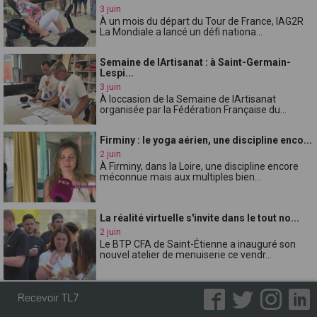
3 juin
À un mois du départ du Tour de France, lAG2R
La Mondiale a lancé un défi nationa...
Semaine de lArtisanat : à Saint-Germain-
Lespi...
3 juin
À loccasion de la Semaine de lArtisanat
organisée par la Fédération Française du...
Firminy : le yoga aérien, une discipline enco...
2 juin
À Firminy, dans la Loire, une discipline encore
méconnue mais aux multiples bien...
La réalité virtuelle s'invite dans le tout no...
2 juin
Le BTP CFA de Saint-Étienne a inauguré son
nouvel atelier de menuiserie ce vendr...
" Permis pour la vie " : près de 290 écoliers...
Recevoir TL7
2 juin