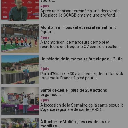
sporti...
4 juin
Après une saison terminée à une décevante
15e place, le SCABB entame une profond...
Montbrison : basket et recrutement font
équip...
4 juin
À Montbrison, demandeurs demploi et
recruteurs ont troqué le CV contre un ballon...
Un pèlerin de la mémoire fait étape au Puits
...
4 juin
Parti d'Alsace le 30 avril dernier, Jean Tkaczuk
traverse la France à pied pour ...
Santé sexuelle : plus de 250 actions
organisé...
3 juin
À loccasion de la Semaine de la santé sexuelle,
lAgence régionale de santé (ARS)...
À Roche-la-Molière, les résidents se
mobilise...