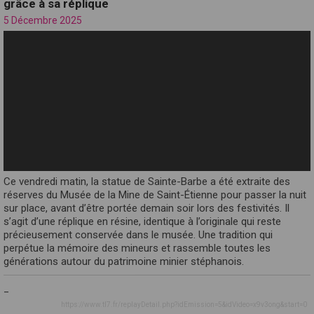
grâce à sa réplique
5 Décembre 2025
Ce vendredi matin, la statue de Sainte-Barbe a été extraite des
réserves du Musée de la Mine de Saint-Étienne pour passer la nuit
sur place, avant d’être portée demain soir lors des festivités. Il
s’agit d’une réplique en résine, identique à l’originale qui reste
précieusement conservée dans le musée. Une tradition qui
perpétue la mémoire des mineurs et rassemble toutes les
générations autour du patrimoine minier stéphanois.
_
https://www.tl7.fr/replayDetail.php?idEmission=5&idVideo=x9v3ong&start=0