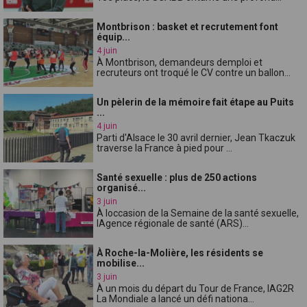
Montbrison : basket et recrutement font
équip...
4 juin
À Montbrison, demandeurs demploi et
recruteurs ont troqué le CV contre un ballon...
Un pèlerin de la mémoire fait étape au Puits
...
4 juin
Parti d'Alsace le 30 avril dernier, Jean Tkaczuk
traverse la France à pied pour ...
Santé sexuelle : plus de 250 actions
organisé...
3 juin
À loccasion de la Semaine de la santé sexuelle,
lAgence régionale de santé (ARS)...
À Roche-la-Molière, les résidents se
mobilise...
3 juin
À un mois du départ du Tour de France, lAG2R
La Mondiale a lancé un défi nationa...