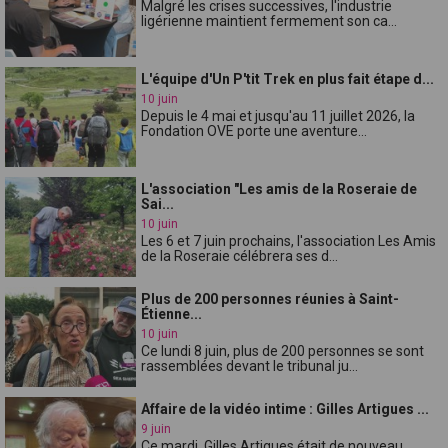
Malgré les crises successives, l'industrie
ligérienne maintient fermement son ca...
L'équipe d'Un P'tit Trek en plus fait étape d...
10 juin
Depuis le 4 mai et jusqu'au 11 juillet 2026, la
Fondation OVE porte une aventure...
L'association "Les amis de la Roseraie de
Sai...
10 juin
Les 6 et 7 juin prochains, l'association Les Amis
de la Roseraie célébrera ses d...
Plus de 200 personnes réunies à Saint-
Étienne...
10 juin
Ce lundi 8 juin, plus de 200 personnes se sont
rassemblées devant le tribunal ju...
Affaire de la vidéo intime : Gilles Artigues ...
9 juin
Ce mardi, Gilles Artigues était de nouveau