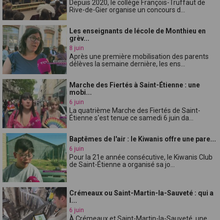
Depuis 2020, le collège François-Truffaut de
Rive-de-Gier organise un concours d...
Les enseignants de lécole de Monthieu en
grèv...
8 juin
Après une première mobilisation des parents
délèves la semaine dernière, les ens...
Marche des Fiertés à Saint-Étienne : une
mobi...
6 juin
La quatrième Marche des Fiertés de Saint-
Étienne s'est tenue ce samedi 6 juin da...
Baptêmes de l'air : le Kiwanis offre une pare...
6 juin
Pour la 21e année consécutive, le Kiwanis Club
de Saint-Étienne a organisé sa jo...
Crémeaux ou Saint-Martin-la-Sauveté : qui a
l...
6 juin
À Crémeaux et Saint-Martin-la-Sauveté, une