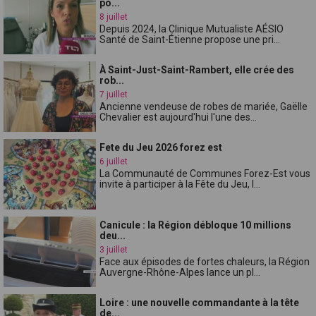
po...
8 juillet
Depuis 2024, la Clinique Mutualiste AÉSIO
Santé de Saint-Étienne propose une pri...
À Saint-Just-Saint-Rambert, elle crée des
rob...
7 juillet
Ancienne vendeuse de robes de mariée, Gaëlle
Chevalier est aujourd'hui l'une des...
Fete du Jeu 2026 forez est
6 juillet
La Communauté de Communes Forez-Est vous
invite à participer à la Fête du Jeu, l...
Canicule : la Région débloque 10 millions
deu...
3 juillet
Face aux épisodes de fortes chaleurs, la Région
Auvergne-Rhône-Alpes lance un pl...
Loire : une nouvelle commandante à la tête
de...