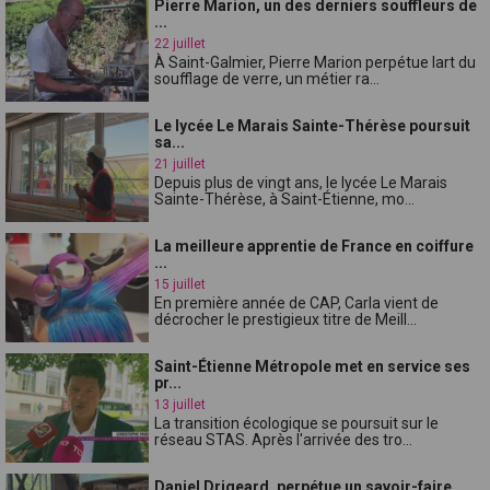
Pierre Marion, un des derniers souffleurs de
...
22 juillet
À Saint-Galmier, Pierre Marion perpétue lart du
soufflage de verre, un métier ra...
Le lycée Le Marais Sainte-Thérèse poursuit
sa...
21 juillet
Depuis plus de vingt ans, le lycée Le Marais
Sainte-Thérèse, à Saint-Étienne, mo...
La meilleure apprentie de France en coiffure
...
15 juillet
En première année de CAP, Carla vient de
décrocher le prestigieux titre de Meill...
Saint-Étienne Métropole met en service ses
pr...
13 juillet
La transition écologique se poursuit sur le
réseau STAS. Après l'arrivée des tro...
Daniel Drigeard, perpétue un savoir-faire