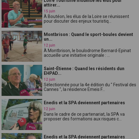
Loire Tourisme mobilise les élus pour
attirer...
15 juin
À Boutéon, les élus de la Loire se réunissent
pour discuter des enjeux touristiq...
Montbrison : Quand le sport-boules devient
un...
12 juin
À Montbrison, le boulodrome Bernard-Epinat
accueille une initiative originale : ...
Saint-Étienne : Quand les résidents dun
EHPAD...
12 juin
Sélectionnée pour la 4e édition du " Festival des
Cannes ", la résidence Emeis F...
Enedis et la SPA deviennent partenaires
12 juin
Dans le cadre de ce partenariat, la SPA va
proposer des formations aux risques c...
Enedis et la SPA deviennent partenaires