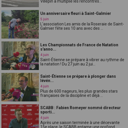
Villepin a multiplié les rencontres...
Un anniversaire fleuri à Saint-Galmier
5 juin
L'association Les amis de la Roseraie de Saint-
Galmier fête ses 10 ans avec des ...
Les Championnats de France de Natation
s'anno...
4 juin
Saint-Étienne se prépare à vibrer au rythme de
la natation ! Du 27 juin au 2 jui...
Saint-Étienne se prépare à plonger dans
lévén...
4 juin
Plus de 600 nageurs, les plus grandes stars
françaises de la discipline et déjà ...
SCABB : Fabien Romeyer nommé directeur
sporti...
4 juin
Après une saison terminée à une décevante
15e place, le SCABB entame une profond...