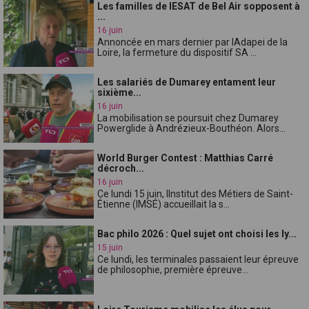
Les familles de lESAT de Bel Air sopposent à
...
16 juin
Annoncée en mars dernier par lAdapei de la
Loire, la fermeture du dispositif SA ...
Les salariés de Dumarey entament leur
sixième...
16 juin
La mobilisation se poursuit chez Dumarey
Powerglide à Andrézieux-Bouthéon. Alors...
World Burger Contest : Matthias Carré
décroch...
16 juin
Ce lundi 15 juin, lInstitut des Métiers de Saint-
Étienne (IMSÉ) accueillait la s...
Bac philo 2026 : Quel sujet ont choisi les ly...
15 juin
Ce lundi, les terminales passaient leur épreuve
de philosophie, première épreuve...