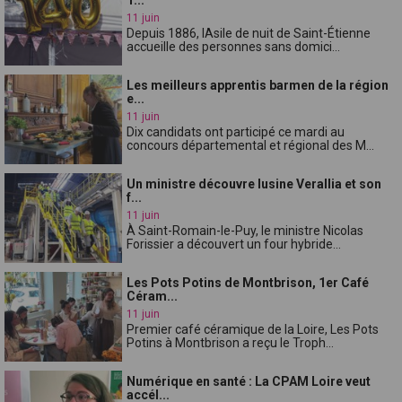
11 juin
Depuis 1886, lAsile de nuit de Saint-Étienne
accueille des personnes sans domici...
Les meilleurs apprentis barmen de la région
e...
11 juin
Dix candidats ont participé ce mardi au
concours départemental et régional des M...
Un ministre découvre lusine Verallia et son
f...
11 juin
À Saint-Romain-le-Puy, le ministre Nicolas
Forissier a découvert un four hybride...
Les Pots Potins de Montbrison, 1er Café
Céram...
11 juin
Premier café céramique de la Loire, Les Pots
Potins à Montbrison a reçu le Troph...
Numérique en santé : La CPAM Loire veut
accél...