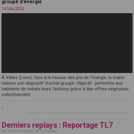
groupé d'énergie
14 Mai 2026
À Villars (Loire), face à la hausse des prix de l’énergie, la mairie
relance son dispositif d’achat groupé. Objectif : permettre aux
habitants de réduire leurs factures grâce à des offres négociées
collectivement.
_
https://www.tl7.fr/replayDetail.php?idEmission=5&idVideo=xa9pf7a&start=0
Derniers replays : Reportage TL7
les derniers replays de l'émission