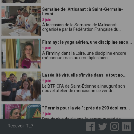
Semaine de lArtisanat : à Saint-Germain-
Lespi...
3 juin
À loccasion de la Semaine de lArtisanat
organisée par la Fédération Française du...
Firminy : le yoga aérien, une discipline enco...
2 juin
À Firminy, dans la Loire, une discipline encore
méconnue mais aux multiples bien...
La réalité virtuelle s'invite dans le tout no...
2 juin
Le BTP CFA de Saint-Étienne a inauguré son
nouvel atelier de menuiserie ce vendr...
" Permis pour la vie " : près de 290 écoliers...
2 juin
Depuis plus de dix ans, la communauté de
communes de Forez-Est organise l'opérat...
Recevoir TL7