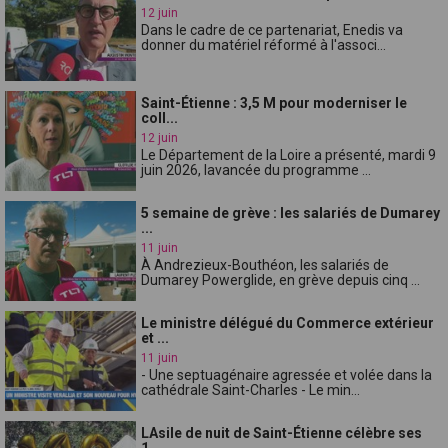
12 juin
Dans le cadre de ce partenariat, Enedis va
donner du matériel réformé à l'associ...
Saint-Étienne : 3,5 M pour moderniser le
coll...
12 juin
Le Département de la Loire a présenté, mardi 9
juin 2026, lavancée du programme ...
5 semaine de grève : les salariés de Dumarey
...
11 juin
À Andrezieux-Bouthéon, les salariés de
Dumarey Powerglide, en grève depuis cinq ...
Le ministre délégué du Commerce extérieur
et ...
11 juin
- Une septuagénaire agressée et volée dans la
cathédrale Saint-Charles - Le min...
LAsile de nuit de Saint-Étienne célèbre ses
1...