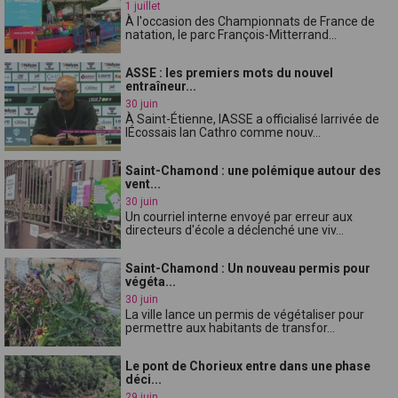
1 juillet
À l'occasion des Championnats de France de
natation, le parc François-Mitterrand...
ASSE : les premiers mots du nouvel
entraîneur...
30 juin
À Saint-Étienne, lASSE a officialisé larrivée de
lÉcossais Ian Cathro comme nouv...
Saint-Chamond : une polémique autour des
vent...
30 juin
Un courriel interne envoyé par erreur aux
directeurs d'école a déclenché une viv...
Saint-Chamond : Un nouveau permis pour
végéta...
30 juin
La ville lance un permis de végétaliser pour
permettre aux habitants de transfor...
Le pont de Chorieux entre dans une phase
déci...
29 juin