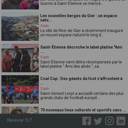
tournoi à Saint-Étienne ce mercre...
Les nouvelles berges du Gier : un espace
natu...
4 juin
La ville de Rive-de-Gier a récemment inauguré
un nouvel espace naturel le long d...
Saint-Étienne décroche le label platine "Ami
...
3 juin
Saint-Étienne vient dêtre récompensée par le
label platine " Ami des aînés ", sa...
Coal Cup : Des géants du foot s'affrontent à
...
2 juin
Saint-Genest Lerpt a accueilli certains des plus
grands clubs de football europé...
70 nouveaux lieux culturels et sportifs sans ...
2 juin
Saint-Étienne a franchi une nouvelle étape
Recevoir TL7
dans sa lutte contre le tabagisme. À ...