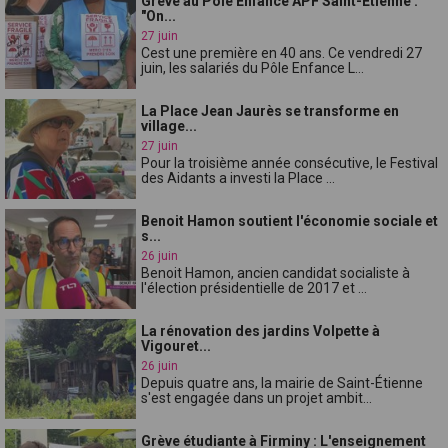
Grève au Pôle Enfance APF Saint-Étienne :
"On...
27 juin
Cest une première en 40 ans. Ce vendredi 27
juin, les salariés du Pôle Enfance L...
La Place Jean Jaurès se transforme en
village...
27 juin
Pour la troisième année consécutive, le Festival
des Aidants a investi la Place ...
Benoit Hamon soutient l'économie sociale et
s...
26 juin
Benoit Hamon, ancien candidat socialiste à
l'élection présidentielle de 2017 et ...
La rénovation des jardins Volpette à
Vigouret...
26 juin
Depuis quatre ans, la mairie de Saint-Étienne
s'est engagée dans un projet ambit...
Grève étudiante à Firminy : L'enseignement