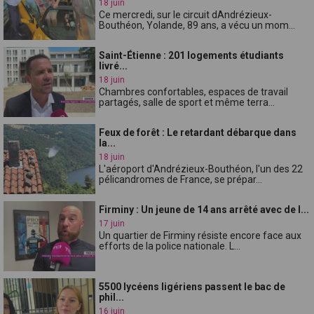
18 juin
Ce mercredi, sur le circuit dAndrézieux-
Bouthéon, Yolande, 89 ans, a vécu un mom...
Saint-Étienne : 201 logements étudiants
livré...
18 juin
Chambres confortables, espaces de travail
partagés, salle de sport et même terra...
Feux de forêt : Le retardant débarque dans
la...
18 juin
L'aéroport d'Andrézieux-Bouthéon, l'un des 22
pélicandromes de France, se prépar...
Firminy : Un jeune de 14 ans arrêté avec de l...
17 juin
Un quartier de Firminy résiste encore face aux
efforts de la police nationale. L...
5500 lycéens ligériens passent le bac de
phil...
16 juin