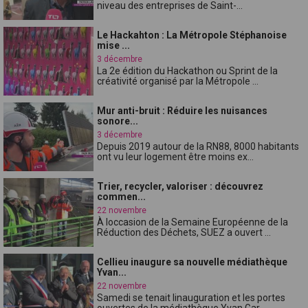
niveau des entreprises de Saint-...
Le Hackahton : La Métropole Stéphanoise
mise ...
3 décembre
La 2e édition du Hackathon ou Sprint de la
créativité organisé par la Métropole ...
Mur anti-bruit : Réduire les nuisances
sonore...
3 décembre
Depuis 2019 autour de la RN88, 8000 habitants
ont vu leur logement être moins ex...
Trier, recycler, valoriser : découvrez
commen...
22 novembre
À loccasion de la Semaine Européenne de la
Réduction des Déchets, SUEZ a ouvert ...
Cellieu inaugure sa nouvelle médiathèque
Yvan...
22 novembre
Samedi se tenait linauguration et les portes
ouvertes de la médiathèque Yvan Gar...