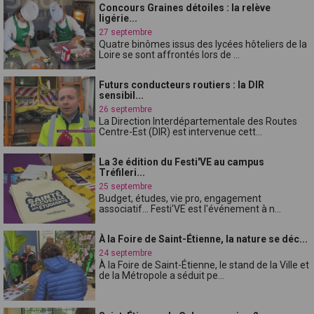
Concours Graines détoiles : la relève
ligérie...
27 septembre
Quatre binômes issus des lycées hôteliers de la
Loire se sont affrontés lors de ...
Futurs conducteurs routiers : la DIR
sensibil...
26 septembre
La Direction Interdépartementale des Routes
Centre-Est (DIR) est intervenue cett...
La 3e édition du Festi'VE au campus
Tréfileri...
25 septembre
Budget, études, vie pro, engagement
associatif... Festi'VE est l'événement à n...
À la Foire de Saint-Étienne, la nature se déc...
24 septembre
À la Foire de Saint-Étienne, le stand de la Ville et
de la Métropole a séduit pe...