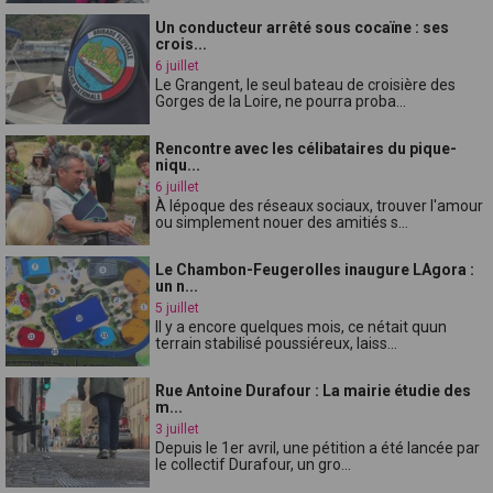
Un conducteur arrêté sous cocaïne : ses
crois...
6 juillet
Le Grangent, le seul bateau de croisière des
Gorges de la Loire, ne pourra proba...
Rencontre avec les célibataires du pique-
niqu...
6 juillet
À lépoque des réseaux sociaux, trouver l'amour
ou simplement nouer des amitiés s...
Le Chambon-Feugerolles inaugure LAgora :
un n...
5 juillet
Il y a encore quelques mois, ce nétait quun
terrain stabilisé poussiéreux, laiss...
Rue Antoine Durafour : La mairie étudie des
m...
3 juillet
Depuis le 1er avril, une pétition a été lancée par
le collectif Durafour, un gro...