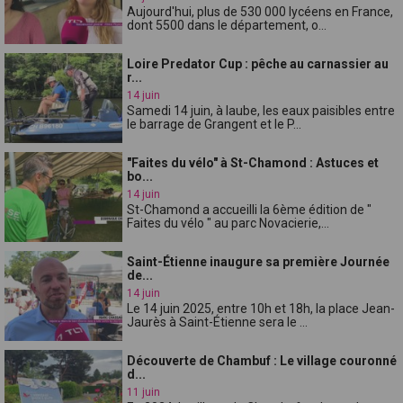
Aujourd'hui, plus de 530 000 lycéens en France,
dont 5500 dans le département, o...
Loire Predator Cup : pêche au carnassier au
r...
14 juin
Samedi 14 juin, à laube, les eaux paisibles entre
le barrage de Grangent et le P...
"Faites du vélo" à St-Chamond : Astuces et
bo...
14 juin
St-Chamond a accueilli la 6ème édition de "
Faites du vélo " au parc Novacierie,...
Saint-Étienne inaugure sa première Journée
de...
14 juin
Le 14 juin 2025, entre 10h et 18h, la place Jean-
Jaurès à Saint-Étienne sera le ...
Découverte de Chambuf : Le village couronné
d...
11 juin