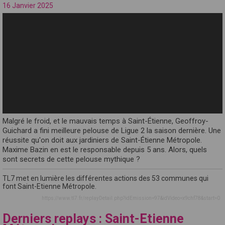
16 Janvier 2025
Malgré le froid, et le mauvais temps à Saint-Étienne, Geoffroy-
Guichard a fini meilleure pelouse de Ligue 2 la saison dernière. Une
réussite qu'on doit aux jardiniers de Saint-Étienne Métropole.
Maxime Bazin en est le responsable depuis 5 ans. Alors, quels
sont secrets de cette pelouse mythique ?
TL7 met en lumière les différentes actions des 53 communes qui
font Saint-Etienne Métropole.
https://www.tl7.fr/replayDetail.php?idEmission=97&idVideo=x9chf78&start=0
Derniers replays : Saint-Etienne