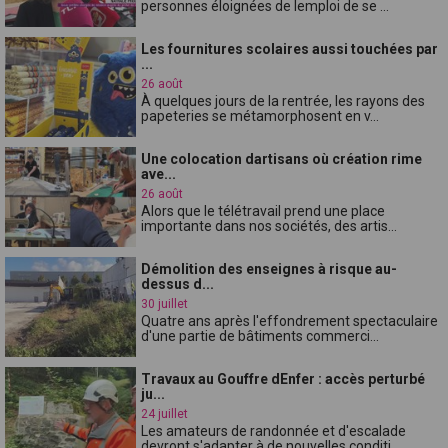
personnes éloignées de lemploi de se ...
Les fournitures scolaires aussi touchées par
...
26 août
À quelques jours de la rentrée, les rayons des
papeteries se métamorphosent en v...
Une colocation dartisans où création rime
ave...
26 août
Alors que le télétravail prend une place
importante dans nos sociétés, des artis...
Démolition des enseignes à risque au-
dessus d...
30 juillet
Quatre ans après l'effondrement spectaculaire
d'une partie de bâtiments commerci...
Travaux au Gouffre dEnfer : accès perturbé
ju...
24 juillet
Les amateurs de randonnée et d'escalade
devront s'adapter à de nouvelles conditi...