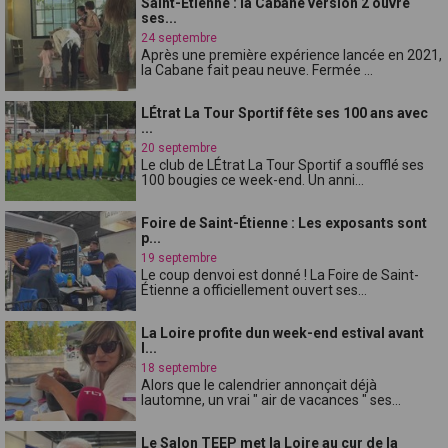
Saint-Étienne : la Cabane version 2 ouvre
ses...
24 septembre
Après une première expérience lancée en 2021,
la Cabane fait peau neuve. Fermée ...
LÉtrat La Tour Sportif fête ses 100 ans avec
...
20 septembre
Le club de LÉtrat La Tour Sportif a soufflé ses
100 bougies ce week-end. Un anni...
Foire de Saint-Étienne : Les exposants sont
p...
19 septembre
Le coup denvoi est donné ! La Foire de Saint-
Étienne a officiellement ouvert ses...
La Loire profite dun week-end estival avant
l...
18 septembre
Alors que le calendrier annonçait déjà
lautomne, un vrai " air de vacances " ses...
Le Salon TEEP met la Loire au cur de la