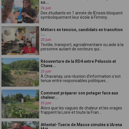
so...
26 juin
Des étudiants en 1 année de lEnseis bloquent
symboliquement leur école à Firminy...
Métiers en tension, candidats en transition
:...
25 juin
Textile, transport, agroalimentaire ou aide à la
personne autant de secteurs qui...
Réouverture de la RD4 entre Pélussin et
Chava...
25 juin
À Chavanay, une réunion d'information s'est
tenue entre responsables politiques ...
Comment préparer son potager face aux
chaleur...
25 juin
Alors que les vagues de chaleur et les orages
frappent la Loire et toute la Fran...
Attentat-Tuerie de Masse simulée à lArena
Mét...