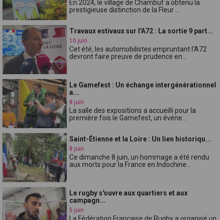
En 2024, le village de Chambuf a obtenu la
prestigieuse distinction de la Fleur ...
Travaux estivaux sur l'A72 : La sortie 9 part...
10 juin
Cet été, les automobilistes empruntant l'A72
devront faire preuve de prudence en...
Le Gamefest : Un échange intergénérationnel
a...
8 juin
La salle des expositions a accueilli pour la
première fois le Gamefest, un événe...
Saint-Étienne et la Loire : Un lien historiqu...
8 juin
Ce dimanche 8 juin, un hommage a été rendu
aux morts pour la France en Indochine...
Le rugby s'ouvre aux quartiers et aux
campagn...
5 juin
La Fédération Française de Rugby a organisé un