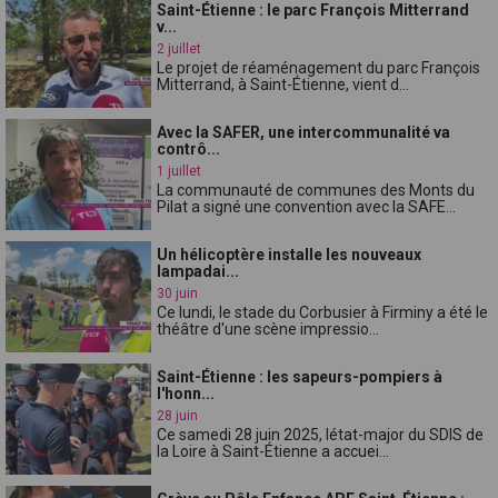
Saint-Étienne : le parc François Mitterrand
v...
2 juillet
Le projet de réaménagement du parc François
Mitterrand, à Saint-Étienne, vient d...
Avec la SAFER, une intercommunalité va
contrô...
1 juillet
La communauté de communes des Monts du
Pilat a signé une convention avec la SAFE...
Un hélicoptère installe les nouveaux
lampadai...
30 juin
Ce lundi, le stade du Corbusier à Firminy a été le
théâtre d'une scène impressio...
Saint-Étienne : les sapeurs-pompiers à
l'honn...
28 juin
Ce samedi 28 juin 2025, létat-major du SDIS de
la Loire à Saint-Étienne a accuei...