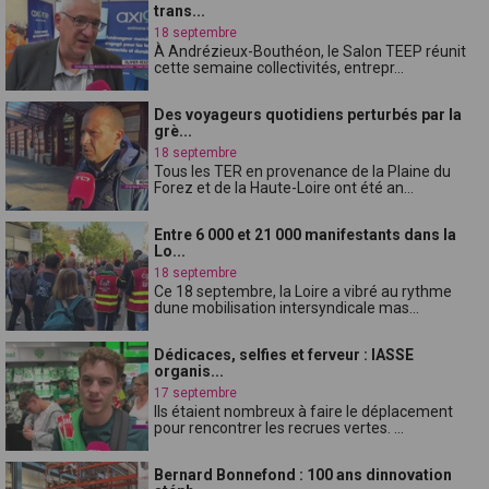
trans...
18 septembre
À Andrézieux-Bouthéon, le Salon TEEP réunit
cette semaine collectivités, entrepr...
Des voyageurs quotidiens perturbés par la
grè...
18 septembre
Tous les TER en provenance de la Plaine du
Forez et de la Haute-Loire ont été an...
Entre 6 000 et 21 000 manifestants dans la
Lo...
18 septembre
Ce 18 septembre, la Loire a vibré au rythme
dune mobilisation intersyndicale mas...
Dédicaces, selfies et ferveur : lASSE
organis...
17 septembre
Ils étaient nombreux à faire le déplacement
pour rencontrer les recrues vertes. ...
Bernard Bonnefond : 100 ans dinnovation