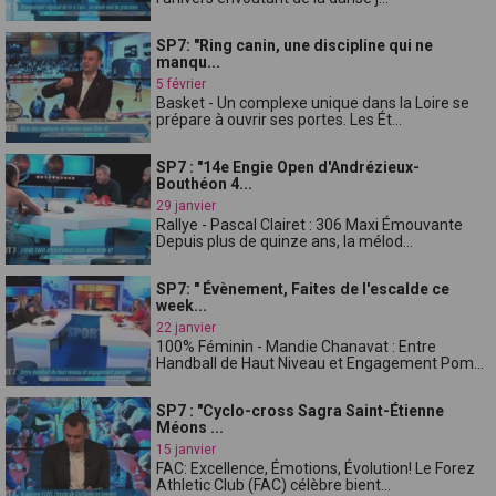
SP7: "Ring canin, une discipline qui ne
manqu...
5 février
Basket - Un complexe unique dans la Loire se
prépare à ouvrir ses portes. Les Ét...
SP7 : "14e Engie Open d'Andrézieux-
Bouthéon 4...
29 janvier
Rallye - Pascal Clairet : 306 Maxi Émouvante
Depuis plus de quinze ans, la mélod...
SP7: " Évènement, Faites de l'escalde ce
week...
22 janvier
100% Féminin - Mandie Chanavat : Entre
Handball de Haut Niveau et Engagement Pom...
SP7 : "Cyclo-cross Sagra Saint-Étienne
Méons ...
15 janvier
FAC: Excellence, Émotions, Évolution! Le Forez
Athletic Club (FAC) célèbre bient...