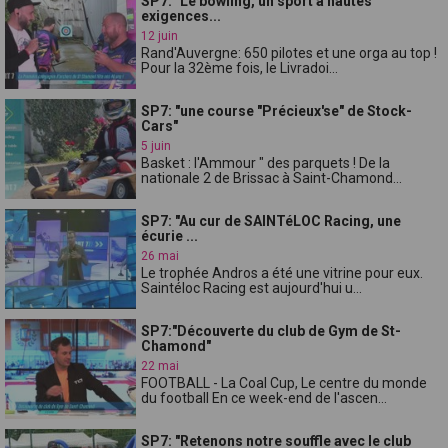
SP7:" Le bowling, un sport à hautes
exigences...
12 juin
Rand'Auvergne: 650 pilotes et une orga au top !
Pour la 32ème fois, le Livradoi...
SP7: "une course "Précieux'se" de Stock-
Cars"
5 juin
Basket : l'Ammour " des parquets ! De la
nationale 2 de Brissac à Saint-Chamond...
SP7: "Au cur de SAINTéLOC Racing, une
écurie ...
26 mai
Le trophée Andros a été une vitrine pour eux.
Saintéloc Racing est aujourd'hui u...
SP7:"Découverte du club de Gym de St-
Chamond"
22 mai
FOOTBALL - La Coal Cup, Le centre du monde
du football En ce week-end de l'ascen...
SP7: "Retenons notre souffle avec le club