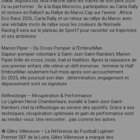
Dakar. Aujourd'hui, Noa marche dans les traces de son père.2024
l'a vu performer : 3e à la Baja Morocco, participation au Carta Rally
et victoire en Rallye3 au Rallye du Maroc.Cap sur l'avenir : Africa
Eco Race 2026, Carta Rally, et un retour au rallye du Maroc avec
une véritable moto de rallye sous les couleurs de Nomade
Racing.Il sera sur le plateau de Sport7 pour raconter sa trajectoire
et ses ambitions.
Marion Pipier – Du Cross Pompier à l'EmbrunMan
Sapeur-pompier volontaire à Saint-Just-Saint-Rambert, Marion
Pipier brille en cross, route, trail et triathlon. Après la naissance de
son premier enfant, elle relève un défi immense : terminer le Half
EmbrunMan seulement huit mois après son accouchement.
En 2025, elle poursuit son élan : détermination, engagement et
dépassement sont sa signature.
Réflexologie – Récupération & Performance
Le Ligérien Hervé Chambefaure, installé à Saint-Just-Saint-
Rambert, met la réflexologie au service des sportifs. Grâce à ses
techniques, récupération optimisée et gain de performance sont
au rendez-vous. Une rencontre… pas comme les autres.
⚽ Gilles Villeneuve – La Référence du Football Ligérien
Premier DEF de la Loire, Gilles Villeneuve a marqué des