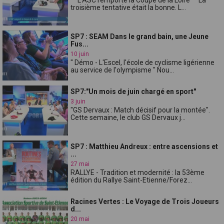
troisième tentative était la bonne. L...
SP7 : SEAM Dans le grand bain, une Jeune
Fus...
10 juin
" Démo - L'Escel, l'école de cyclisme ligérienne
au service de l'olympisme " Nou...
SP7:"Un mois de juin chargé en sport"
3 juin
"GS Dervaux : Match décisif pour la montée".
Cette semaine, le club GS Dervaux j...
SP7 : Matthieu Andreux : entre ascensions et
...
27 mai
RALLYE - Tradition et modernité : la 53ème
édition du Rallye Saint-Etienne/Forez...
Racines Vertes : Le Voyage de Trois Joueurs
d...
20 mai