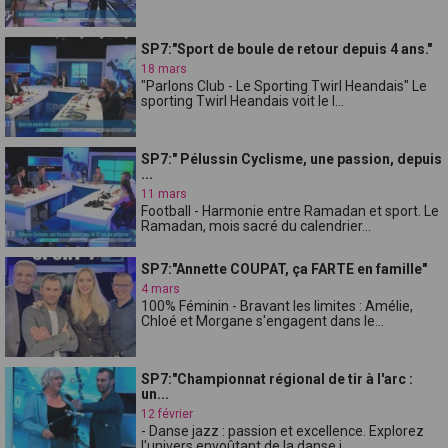
SP7:"Sport de boule de retour depuis 4 ans."
18 mars
"Parlons Club - Le Sporting Twirl Heandais" Le
sporting Twirl Heandais voit le l...
SP7:" Pélussin Cyclisme, une passion, depuis
...
11 mars
Football - Harmonie entre Ramadan et sport. Le
Ramadan, mois sacré du calendrier...
SP7:"Annette COUPAT, ça FARTE en famille"
4 mars
100% Féminin - Bravant les limites : Amélie,
Chloé et Morgane s'engagent dans le...
SP7:"Championnat régional de tir à l'arc :
un...
12 février
- Danse jazz : passion et excellence. Explorez
l'univers envoûtant de la danse j...