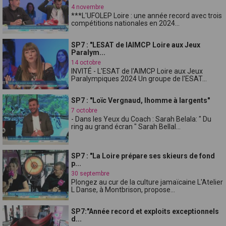
4 novembre
***L'UFOLEP Loire : une année record avec trois
compétitions nationales en 2024...
SP7 : "LESAT de lAIMCP Loire aux Jeux
Paralym...
14 octobre
INVITÉ - L'ESAT de l'AIMCP Loire aux Jeux
Paralympiques 2024 Un groupe de l'ESAT...
SP7 : "Loïc Vergnaud, lhomme à largents"
7 octobre
- Dans les Yeux du Coach : Sarah Belala: " Du
ring au grand écran " Sarah Bellal...
SP7 : "La Loire prépare ses skieurs de fond
p...
30 septembre
Plongez au cur de la culture jamaïcaine L'Atelier
L Danse, à Montbrison, propose...
SP7:"Année record et exploits exceptionnels
d...