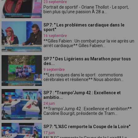
23 septembre
Portrait de sportif - Oriane Thollot - Le sport,
bien plus qu'une passion À 28 a...
SP7: " Les problémes cardiaque dans le
sport"
16 septembre
**Gilles Fabien : Un combat pour la vie après un
arrêt cardiaque** Gilles Fabien...
SP7 " Des Ligériens au Marathon pour tous
des...
9 septembre
**Les risques dans le sport : commotions
cérébrales et résilience** Nous abordon...
SP7 : "Trampo'Jump 42 : Excellence et
ambitio...
24 juin
**Trampo'Jump 42 : Excellence et ambition**
Caroline Bourgit, présidente de Tram...
SP7: "L'ASC remporte la Coupe de la Loire"
17 juin
**L'ASC remporte la Coupe de la Loire** La