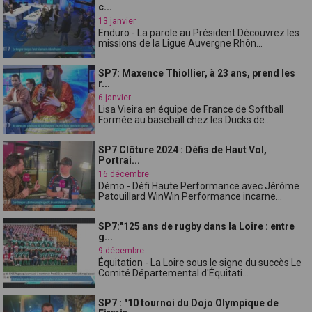
c...
13 janvier
Enduro - La parole au Président Découvrez les
missions de la Ligue Auvergne Rhôn...
SP7: Maxence Thiollier, à 23 ans, prend les
r...
6 janvier
Lisa Vieira en équipe de France de Softball
Formée au baseball chez les Ducks de...
SP7 Clôture 2024 : Défis de Haut Vol,
Portrai...
16 décembre
Démo - Défi Haute Performance avec Jérôme
Patouillard WinWin Performance incarne...
SP7:"125 ans de rugby dans la Loire : entre
g...
9 décembre
Équitation - La Loire sous le signe du succès Le
Comité Départemental d'Équitati...
SP7 : "10 tournoi du Dojo Olympique de