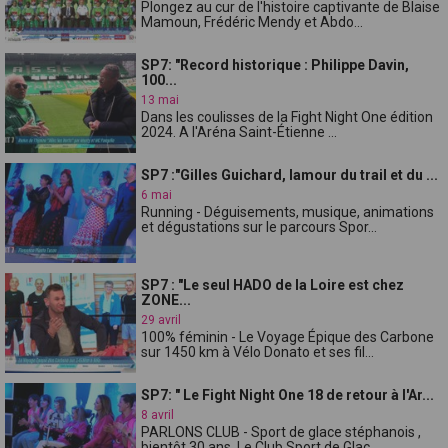
Plongez au cur de l'histoire captivante de Blaise
Mamoun, Frédéric Mendy et Abdo...
SP7: "Record historique : Philippe Davin,
100...
13 mai
Dans les coulisses de la Fight Night One édition
2024. A l'Aréna Saint-Étienne ...
SP7 :"Gilles Guichard, lamour du trail et du ...
6 mai
Running - Déguisements, musique, animations
et dégustations sur le parcours Spor...
SP7 : "Le seul HADO de la Loire est chez
ZONE...
29 avril
100% féminin - Le Voyage Épique des Carbone
sur 1450 km à Vélo Donato et ses fil...
SP7: " Le Fight Night One 18 de retour à l'Ar...
8 avril
PARLONS CLUB - Sport de glace stéphanois ,
bientôt 30 ans. Le Club Sport de Glac...