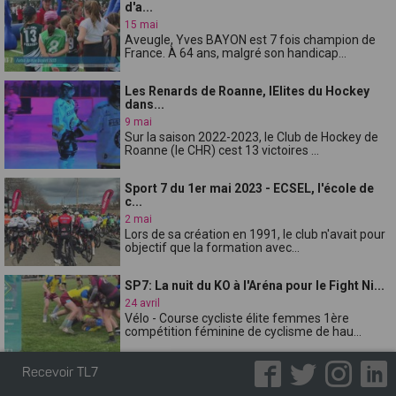
d'a...
15 mai
Aveugle, Yves BAYON est 7 fois champion de
France. À 64 ans, malgré son handicap...
Les Renards de Roanne, lElites du Hockey
dans...
9 mai
Sur la saison 2022-2023, le Club de Hockey de
Roanne (le CHR) cest 13 victoires ...
Sport 7 du 1er mai 2023 - ECSEL, l'école de
c...
2 mai
Lors de sa création en 1991, le club n'avait pour
objectif que la formation avec...
SP7: La nuit du KO à l'Aréna pour le Fight Ni...
24 avril
Vélo - Course cycliste élite femmes 1ère
compétition féminine de cyclisme de hau...
Recevoir TL7
SP7: "Quels sont aujourdhui les canons de
bea...