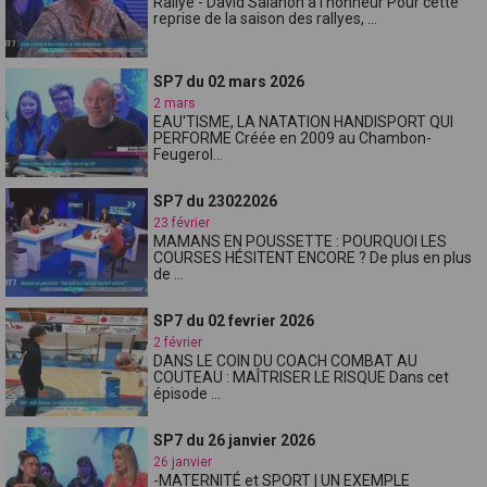
Rallye - David Salanon à l'honneur Pour cette
reprise de la saison des rallyes, ...
SP7 du 02 mars 2026
2 mars
EAU'TISME, LA NATATION HANDISPORT QUI
PERFORME Créée en 2009 au Chambon-
Feugerol...
SP7 du 23022026
23 février
MAMANS EN POUSSETTE : POURQUOI LES
COURSES HÉSITENT ENCORE ? De plus en plus
de ...
SP7 du 02 fevrier 2026
2 février
DANS LE COIN DU COACH COMBAT AU
COUTEAU : MAÎTRISER LE RISQUE Dans cet
épisode ...
SP7 du 26 janvier 2026
26 janvier
-MATERNITÉ et SPORT | UN EXEMPLE