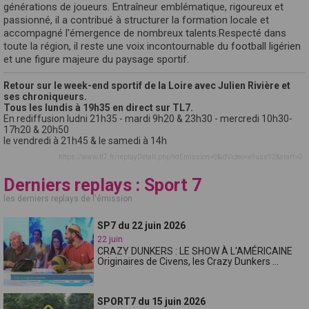
générations de joueurs. Entraîneur emblématique, rigoureux et
passionné, il a contribué à structurer la formation locale et
accompagné l'émergence de nombreux talents.Respecté dans
toute la région, il reste une voix incontournable du football ligérien
et une figure majeure du paysage sportif.
Retour sur le week-end sportif de la Loire avec Julien Rivière et
ses chroniqueurs.
Tous les lundis à 19h35 en direct sur TL7.
En rediffusion ludni 21h35 - mardi 9h20 & 23h30 - mercredi 10h30-
17h20 & 20h50
le vendredi à 21h45 & le samedi à 14h
https://www.tl7.fr/replayDetail.php?idEmission=9&idVideo=x9uss92&start=0
Derniers replays : Sport 7
les derniers replays de l'émission
SP7 du 22 juin 2026
22 juin
CRAZY DUNKERS : LE SHOW À L'AMÉRICAINE
Originaires de Civens, les Crazy Dunkers ...
SPORT7 du 15 juin 2026