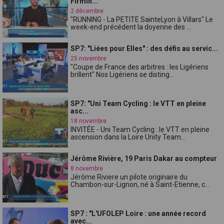
Firmin...
2 décembre
"RUNNING - La PETITE SainteLyon à Villars" Le
week-end précédent la doyenne des ...
SP7: "Liées pour Elles" : des défis au servic...
25 novembre
"Coupe de France des arbitres : les Ligériens
brillent" Nos Ligériens se disting...
SP7: "Uni Team Cycling : le VTT en pleine
asc...
18 novembre
INVITÉE - Uni Team Cycling : le VTT en pleine
ascension dans la Loire Unity Team...
Jérôme Rivière, 19 Paris Dakar au compteur
8 novembre
Jérôme Riviere un pilote originaire du
Chambon-sur-Lignon, né à Saint-Etienne, c...
SP7 : "L'UFOLEP Loire : une année record
avec...