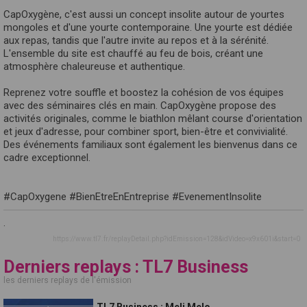
CapOxygène, c'est aussi un concept insolite autour de yourtes
mongoles et d'une yourte contemporaine. Une yourte est dédiée
aux repas, tandis que l'autre invite au repos et à la sérénité.
L'ensemble du site est chauffé au feu de bois, créant une
atmosphère chaleureuse et authentique.
Reprenez votre souffle et boostez la cohésion de vos équipes
avec des séminaires clés en main. CapOxygène propose des
activités originales, comme le biathlon mêlant course d'orientation
et jeux d'adresse, pour combiner sport, bien-être et convivialité.
Des événements familiaux sont également les bienvenus dans ce
cadre exceptionnel.
#CapOxygene #BienEtreEnEntreprise #EvenementInsolite
.
https://www.tl7.fr/replayDetail.php?idEmission=128&idVideo=x9x601i&start=0
Derniers replays : TL7 Business
les derniers replays de l'émission
TL7 Business : Meli Melo