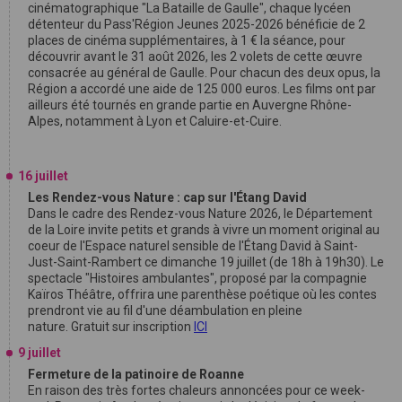
cinématographique "La Bataille de Gaulle", chaque lycéen
détenteur du Pass'Région Jeunes 2025-2026 bénéficie de 2
places de cinéma supplémentaires, à 1 € la séance, pour
découvrir avant le 31 août 2026, les 2 volets de cette œuvre
consacrée au général de Gaulle. Pour chacun des deux opus, la
Région a accordé une aide de 125 000 euros. Les films ont par
ailleurs été tournés en grande partie en Auvergne Rhône-
Alpes, notamment à Lyon et Caluire-et-Cuire.
16 juillet
Les Rendez-vous Nature : cap sur l'Étang David
Dans le cadre des Rendez-vous Nature 2026, le Département
de la Loire invite petits et grands à vivre un moment original au
coeur de l'Espace naturel sensible de l'Étang David à Saint-
Just-Saint-Rambert ce dimanche 19 juillet (de 18h à 19h30). Le
spectacle "Histoires ambulantes", proposé par la compagnie
Kaïros Théâtre, offrira une parenthèse poétique où les contes
prendront vie au fil d'une déambulation en pleine
nature. Gratuit sur inscription
ICI
9 juillet
Fermeture de la patinoire de Roanne
En raison des très fortes chaleurs annoncées pour ce week-