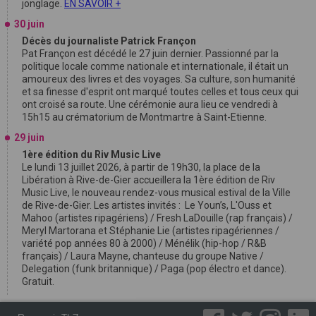
jonglage.
EN SAVOIR +
30 juin
Décès du journaliste Patrick Françon
Pat Françon est décédé le 27 juin dernier. Passionné par la
politique locale comme nationale et internationale, il était un
amoureux des livres et des voyages. Sa culture, son humanité
et sa finesse d'esprit ont marqué toutes celles et tous ceux qui
ont croisé sa route. Une cérémonie aura lieu ce vendredi à
15h15 au crématorium de Montmartre à Saint-Etienne.
29 juin
1ère édition du Riv Music Live
Le lundi 13 juillet 2026, à partir de 19h30, la place de la
Libération à Rive-de-Gier accueillera la 1ère édition de Riv
Music Live, le nouveau rendez-vous musical estival de la Ville
de Rive-de-Gier. Les artistes invités : Le Youn’s, L'Ouss et
Mahoo (artistes ripagériens) / Fresh LaDouille (rap français) /
Meryl Martorana et Stéphanie Lie (artistes ripagériennes /
variété pop années 80 à 2000) / Ménélik (hip-hop / R&B
français) / Laura Mayne, chanteuse du groupe Native /
Delegation (funk britannique) / Paga (pop électro et dance).
Gratuit.