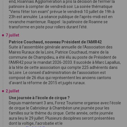
end, Roannais Agglomération a pris la décision de fermer la
patinoire à compter de vendredi soir. La soirée thématique
"Viens fêter ton exam" prévue le vendredi 10 juillet de 19h à
23h est annulée. La séance publique de l’après-midi est en
revanche maintenue. Rappel : la patinoire de Roanne se
transforme en piste pour rollers durant l'été.
7 juillet
Patrice Couchaud, nouveau Président de l'AMR42
Suite à l'assemblée générale annuelle de l'Association des
Maires Ruraux de la Loire, Patrice Couchaud, maire de la
commune de Champdieu, a été élu au poste de Président de
l'AMR42 pour le mandat 2026-2033. Il succède à Marc Lapallus,
à la tête de cette association qui compte 225 adhérents dans
la Loire. Le conseil d'administration de l'association est
composé de 26 élus qui représentent les anciens cantons
d'avant la réforme de 2015 et jugés ruraux.
2 juillet
Une journée à l’école de cirque ?
Depuis maintenant 3 ans, Forez Tourisme organise avec l’école
de cirque le Cabrioleur à Chambéon une journée pour les
familles sur le thême du cirque. Cette année, cette journée
aura lieu le 29 juillet. Plusieurs disciplines seront présentées
dont la voltige, l’acrobatie et le