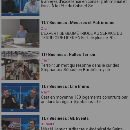
6 années d'excellence en conseil patrimonial et
fiscal À la tête du Cabinet Se...
TL7 Business : Mesures et Patrimoine
2 juin
L'EXPERTISE GÉOMÉTRIQUE AU SERVICE DU
TERRITOIRE LIGÉRIEN Fort de plus de 70 a...
Tl7 Business : Halles Terroir
7 avril
Terroir : un mot qui résonne dans le cur des
Stéphanois. Sébastien Barthélemy dé...
TL7 Business : Life Immo
6 avril
Cest en moyenne 150 logements construits par
an dans la région. Symbiose, Life ...
TL7 Business : GL Events
31 mars
Mikaël Henriot, #directeur #général de Saint-