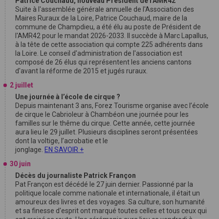
Patrice Couchaud, nouveau Président de l'AMR42
Suite à l'assemblée générale annuelle de l'Association des
Maires Ruraux de la Loire, Patrice Couchaud, maire de la
commune de Champdieu, a été élu au poste de Président de
l'AMR42 pour le mandat 2026-2033. Il succède à Marc Lapallus,
à la tête de cette association qui compte 225 adhérents dans
la Loire. Le conseil d'administration de l'association est
composé de 26 élus qui représentent les anciens cantons
d'avant la réforme de 2015 et jugés ruraux.
2 juillet
Une journée à l’école de cirque ?
Depuis maintenant 3 ans, Forez Tourisme organise avec l’école
de cirque le Cabrioleur à Chambéon une journée pour les
familles sur le thême du cirque. Cette année, cette journée
aura lieu le 29 juillet. Plusieurs disciplines seront présentées
dont la voltige, l’acrobatie et le
jonglage.
EN SAVOIR +
30 juin
Décès du journaliste Patrick Françon
Pat Françon est décédé le 27 juin dernier. Passionné par la
politique locale comme nationale et internationale, il était un
amoureux des livres et des voyages. Sa culture, son humanité
et sa finesse d'esprit ont marqué toutes celles et tous ceux qui