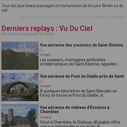
Tous les plus beaux paysages et monuments de la Loire filmés vu du
ciel
https://www.tl7.fr/replayDetail.php?idEmission=127&idVideo=x8tu9yw&start=0
Derniers replays : Vu Du Ciel
les derniers replays de l'émission
Vue aérienne des crassiers de Saint-Étienne
:...
4 mars
Les crassiers, montagnes artificielles
emblématiques de Saint-Étienne, rappellen...
Vue aérienne du Pont du Diable près de Saint
...
4 mars
À quelques kilomètres de Saint Marcelin en
Forez se trouve le Pont du Diable, cl...
Vue aérienne du château d'Essalois à
Chambles
4 mars
Situé à Chambles, le Château dEssalois offre
une vue panoramique sur le lac, lîl...