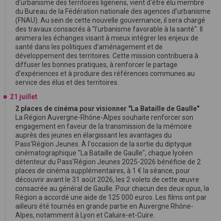
d’urbanisme des territoires ligériens, vient d'être élu membre
du Bureau de la Fédération nationale des agences d’urbanisme
(FNAU). Au sein de cette nouvelle gouvernance, il sera chargé
des travaux consacrés à "l’urbanisme favorable à la santé". Il
animera les échanges visant à mieux intégrer les enjeux de
santé dans les politiques d’aménagement et de
développement des territoires. Cette mission contribuera à
diffuser les bonnes pratiques, à renforcer le partage
d’expériences et à produire des références communes au
service des élus et des territoires.
21 juillet
2 places de cinéma pour visionner "La Bataille de Gaulle"
La Région Auvergne-Rhône-Alpes souhaite renforcer son
engagement en faveur de la transmission de la mémoire
auprès des jeunes en élargissant les avantages du
Pass'Région Jeunes. À l'occasion de la sortie du diptyque
cinématographique "La Bataille de Gaulle", chaque lycéen
détenteur du Pass'Région Jeunes 2025-2026 bénéficie de 2
places de cinéma supplémentaires, à 1 € la séance, pour
découvrir avant le 31 août 2026, les 2 volets de cette œuvre
consacrée au général de Gaulle. Pour chacun des deux opus, la
Région a accordé une aide de 125 000 euros. Les films ont par
ailleurs été tournés en grande partie en Auvergne Rhône-
Alpes, notamment à Lyon et Caluire-et-Cuire.