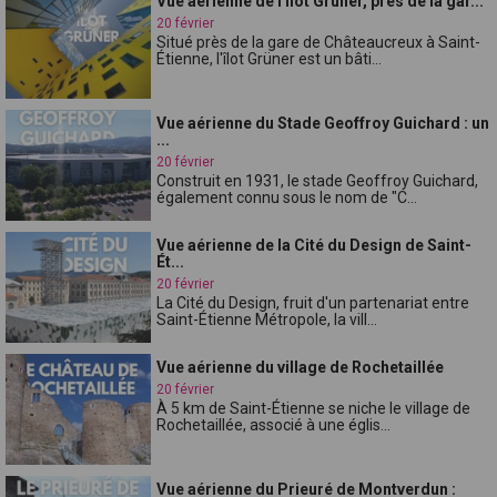
Vue aérienne de l'îlot Grüner, près de la gar...
20 février
Situé près de la gare de Châteaucreux à Saint-
Étienne, l'îlot Grüner est un bâti...
Vue aérienne du Stade Geoffroy Guichard : un
...
20 février
Construit en 1931, le stade Geoffroy Guichard,
également connu sous le nom de "C...
Vue aérienne de la Cité du Design de Saint-
Ét...
20 février
La Cité du Design, fruit d'un partenariat entre
Saint-Étienne Métropole, la vill...
Vue aérienne du village de Rochetaillée
20 février
À 5 km de Saint-Étienne se niche le village de
Rochetaillée, associé à une églis...
Vue aérienne du Prieuré de Montverdun :