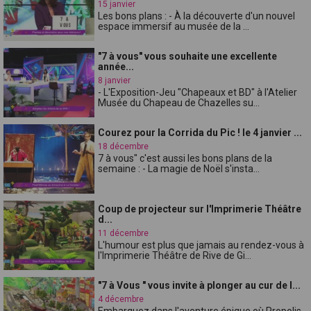
15 janvier
Les bons plans : - À la découverte d'un nouvel
espace immersif au musée de la ...
"7 à vous" vous souhaite une excellente
année...
8 janvier
- L'Exposition-Jeu "Chapeaux et BD" à l'Atelier
Musée du Chapeau de Chazelles su...
Courez pour la Corrida du Pic ! le 4 janvier ...
18 décembre
7 à vous" c'est aussi les bons plans de la
semaine : - La magie de Noël s'insta...
Coup de projecteur sur l'Imprimerie Théâtre
d...
11 décembre
L'humour est plus que jamais au rendez-vous à
l'Imprimerie Théâtre de Rive de Gi...
"7 à Vous " vous invite à plonger au cur de l...
4 décembre
Embarquez dans l'aventure épique où Propolis,