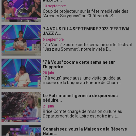
13 septembre
Coup de projecteur sur la fête médiévale des
"Archers Suryquois" au Château de S...
7 A VOUS DU 4 SEPTEMBRE 2023 "FESTIVAL
JAZZ A...
6 septembre
"7 à Vous" zoome cette semaine sur le festival
"Jazz au Sommet", notre invitée D...
"7 à Vous" zoome cette semaine sur
l'hippodro...
28 juin
"7 à vous" avec aussi une visite guidée au
musée de la brique au Prieuré de Cham...
Le Patrimoine ligérien a de quoi vous
séduire...
21 juin
Brice Comte chargé de mission culture au
Département de la Loire est notre invit...
Connaissez-vous la Maison de la Réserve
Natur...