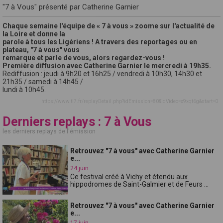
"7 à Vous" présenté par Catherine Garnier
Chaque semaine l'équipe de « 7 à vous » zoome sur l'actualité de
la Loire et donne la
parole à tous les Ligériens ! A travers des reportages ou en
plateau, "7 à vous" vous
remarque et parle de vous, alors regardez-vous !
Première diffusion avec Catherine Garnier le mercredi à 19h35.
Rediffusion : jeudi à 9h20 et 16h25 / vendredi à 10h30, 14h30 et
21h35 / samedi à 14h45 /
lundi à 10h45.
https://www.tl7.fr/replayDetail.php?idEmission=80&idVideo=x9xqt6g&start=0
Derniers replays : 7 à Vous
les derniers replays de l'émission
Retrouvez "7 à vous" avec Catherine Garnier
e...
24 juin
Ce festival créé à Vichy et étendu aux
hippodromes de Saint-Galmier et de Feurs ...
Retrouvez "7 à vous" avec Catherine Garnier
e...
17 juin