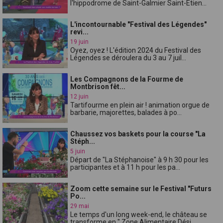
l'hippodrome de Saint-Galmier Saint-Etien...
L'incontournable "Festival des Légendes"
revi...
19 juin
Oyez, oyez ! L'édition 2024 du Festival des
Légendes se déroulera du 3 au 7 juil...
Les Compagnons de la Fourme de
Montbrison fêt...
12 juin
Tartifourme en plein air ! animation orgue de
barbarie, majorettes, balades à po...
Chaussez vos baskets pour la course "La
Stéph...
5 juin
Départ de "La Stéphanoise" à 9 h 30 pour les
participantes et à 11 h pour les pa...
Zoom cette semaine sur le Festival "Futurs
Po...
29 mai
Le temps d'un long week-end, le château se
transforme en " Zone Alimentaire Dési...