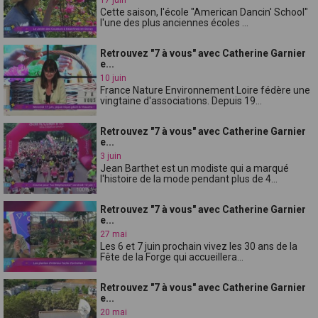
Cette saison, l'école "American Dancin' School"
l'une des plus anciennes écoles ...
Retrouvez "7 à vous" avec Catherine Garnier
e...
10 juin
France Nature Environnement Loire fédère une
vingtaine d'associations. Depuis 19...
Retrouvez "7 à vous" avec Catherine Garnier
e...
3 juin
Jean Barthet est un modiste qui a marqué
l'histoire de la mode pendant plus de 4...
Retrouvez "7 à vous" avec Catherine Garnier
e...
27 mai
Les 6 et 7 juin prochain vivez les 30 ans de la
Fête de la Forge qui accueillera...
Retrouvez "7 à vous" avec Catherine Garnier
e...
20 mai