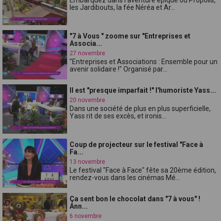
les Jardibouts, la fée Néréa et Ar...
"7 à Vous " zoome sur "Entreprises et
Associa...
27 novembre
"Entreprises et Associations : Ensemble pour un
avenir solidaire !" Organisé par...
Il est "presque imparfait !" l'humoriste Yass...
20 novembre
Dans une société de plus en plus superficielle,
Yass rit de ses excès, et ironis...
Coup de projecteur sur le festival "Face à
Fa...
13 novembre
Le festival "Face à Face" fête sa 20ème édition,
rendez-vous dans les cinémas Mé...
Ça sent bon le chocolat dans "7 à vous" !
Ann...
6 novembre