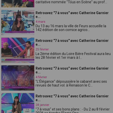
caritative nommée "Tous en Scène" au prof...
Retrouvez "7 à vous" avec Catherine Garnier
e...
4 mars
Du 13 au 16 mars la ville de Feurs accueille la
142 édition de son comice agrico...
Retrouvez "7 à vous" avec Catherine Garnier
e...
25 février
La 2ème édition du Loire Bière Festival aura lieu
les 28 février et 1er mars à l...
Retrouvez "7 à vous" avec Catherine Garnier
e...
4 février
"L'Élégance" dépoussière le cabaret avec ses
revues de haut vol. à Renaison le C...
Retrouvez "7 à vous" avec Catherine Garnier
e...
28 janvier
"7 à vous" et ses bons plans : - Du 2 au 8 février
2026 se tiendra l'Engie Ope...