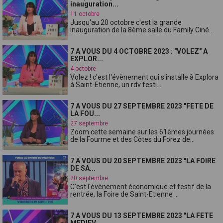
inauguration...
11 octobre
Jusqu'au 20 octobre c'est la grande
inauguration de la 8ème salle du Family Ciné...
7 A VOUS DU 4 OCTOBRE 2023 : "VOLEZ" A
EXPLOR...
4 octobre
Volez ! c'est l'évènement qui s'installe à Explora
à Saint-Etienne, un rdv festi...
7 A VOUS DU 27 SEPTEMBRE 2023 "FETE DE
LA FOU...
27 septembre
Zoom cette semaine sur les 61èmes journées
de la Fourme et des Côtes du Forez de...
7 A VOUS DU 20 SEPTEMBRE 2023 "LA FOIRE
DE SA...
20 septembre
C'est l'évènement économique et festif de la
rentrée, la Foire de Saint-Etienne ...
7 A VOUS DU 13 SEPTEMBRE 2023 "LA FETE
MEDIEV...