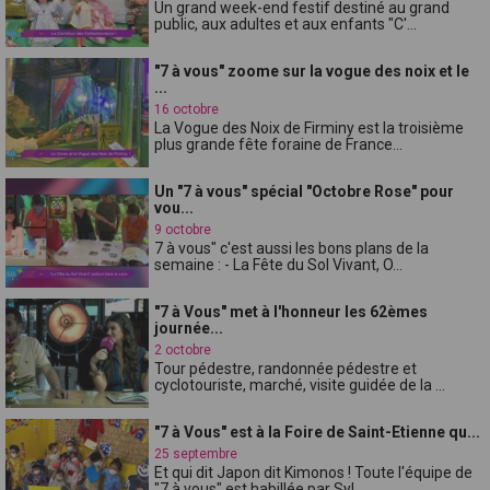
Un grand week-end festif destiné au grand
public, aux adultes et aux enfants "C'...
"7 à vous" zoome sur la vogue des noix et le
...
16 octobre
La Vogue des Noix de Firminy est la troisième
plus grande fête foraine de France...
Un "7 à vous" spécial "Octobre Rose" pour
vou...
9 octobre
7 à vous" c'est aussi les bons plans de la
semaine : - La Fête du Sol Vivant, O...
"7 à Vous" met à l'honneur les 62èmes
journée...
2 octobre
Tour pédestre, randonnée pédestre et
cyclotouriste, marché, visite guidée de la ...
"7 à Vous" est à la Foire de Saint-Etienne qu...
25 septembre
Et qui dit Japon dit Kimonos ! Toute l'équipe de
"7 à vous" est habillée par Syl...