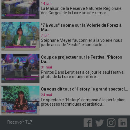
14 juin
La Maison de la Réserve Naturelle Régionale
des Gorges de la Loire un site remar...
"7 à vous" zoome sur la Volerie du Forez à
Ma...
7 juin
Stéphane Meyer fauconnier à la volerie nous
parle aussi de "Festif' le spectacle...
Coup de projecteur sur le Festival "Photos
Da...
31 mai
Photos Dans Lerpt est à ce jour le seul festival
photo de la Loire et une référe...
On vous dit tout d'History, le grand spectacl...
24 mai
Le spectacle "History" compose à la perfection
prouesses techniques et artistiqu...
Elle a été élue Miss Loire 2023, Chloé Victoi...
Recevoir TL7
16 mai