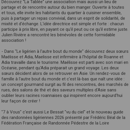
Découvrez "La Tablée" une association mais aussi un lieu de
partage et de rencontre autour du bien manger. Ouverte à toutes
et tous, elle invite les habitants du quartier à cuisiner ensemble,
puis à partager un repas convivial, dans un esprit de solidarité, de
mixité et d'échange. L'idée directrice est simple et forte : chacun
participe à prix libre, en payant ce qu'il peut ou ce qu'il estime juste.
Julien Rivière a rencontré les bénévoles de cette formidable
association !
- Dans "Le ligérien à l'autre bout du monde" découvrez deux sœurs
Maélisse et Adia, Maelisse est infirmière à l'hôpital de Roanne et
Adia travaille dans le tourisme. Maélisse est parti avec son mari en
Océanie, pendant qu'Adia préparait un grand voyage. Les deux
sœurs décident alors de se retrouver en Asie. Un rendez-vous de
famille à l'autre bout du monde et c'est là-bas que naît une idée :
un concept gourmand surgit au fil des rencontres, des marchés de
rues, des salons de thé et des saveurs multiples d'Asie sans
oublier leurs racines roannaises qui inspirent encore aujourd'hui
leur façon de créer !
"7 à Vous" c'est aussi Le Bessat "vu du ciel" et le nouveau guide
des randonnées ligériennes 2026 présenté par Frédéric Béal de la
Fédération Française de Randonnée Pédestre de la Loire