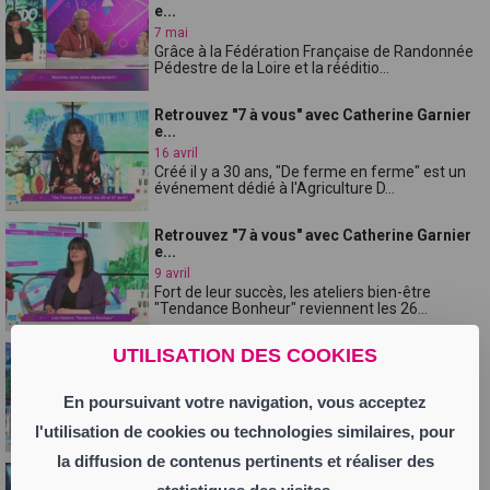
e...
7 mai
Grâce à la Fédération Française de Randonnée
Pédestre de la Loire et la rééditio...
Retrouvez "7 à vous" avec Catherine Garnier
e...
16 avril
Créé il y a 30 ans, "De ferme en ferme" est un
événement dédié à l'Agriculture D...
Retrouvez "7 à vous" avec Catherine Garnier
e...
9 avril
Fort de leur succès, les ateliers bien-être
"Tendance Bonheur" reviennent les 26...
UTILISATION DES COOKIES
Retrouvez "7 à vous" avec Catherine Garnier
e...
2 avril
En poursuivant votre navigation, vous acceptez
L'Opérade Saint-Etienne propose des uvres
lyriques, symphoniques, des concerts, ...
l'utilisation de cookies ou technologies similaires, pour
la diffusion de contenus pertinents et réaliser des
Retrouvez "7 à vous" avec Catherine Garnier